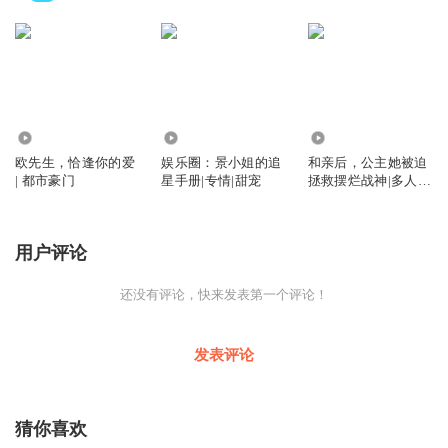
3864
4123
1.70万
欧先生，恰逢你的爱
娱乐圈：景小姐的追
和亲后，公主她被迫
| 都市豪门
星手册|专情|甜宠
拯救摆烂战神|多人精
品|穿越架空
用户评论
还没有评论，快来发表第一个评论！
发表评论
猜你喜欢