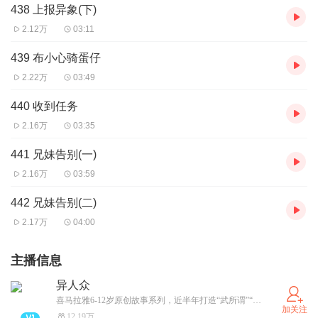
438 上报异象(下)
2.12万
03:11
439 布小心骑蛋仔
2.22万
03:49
440 收到任务
2.16万
03:35
441 兄妹告别(一)
2.16万
03:59
442 兄妹告别(二)
2.17万
04:00
主播信息
异人众
喜马拉雅6-12岁原创故事系列，近半年打造“武所谓”“戚丝尼”热门IP收获一亿播放！ 异能者觉醒，跨越世界，掌控力量与命运之门！
加关注
12.19万