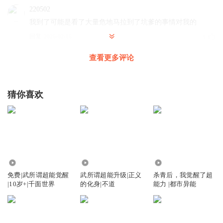
220502
我到了可能是看了大量危地马拉到了坑爹的事情对我的
回复
2026-02-16
3
查看更多评论
嗨扬Level0回关谢谢
有关必回，一周不回，直接取关，想破200粉。想一起玩和
平，看我主页!!!😘😘😘有关必回，一周不回，直接取关，想
猜你喜欢
破200粉。想一起玩和平，看我主页!!!😘😘😘有关必回，一
周不回，直接取关，想破200粉。想一起玩和平，看我主页!!!
😘😘😘有关必回，一周不回，直接取关，想破200粉。想一起
玩和平，看我主页!!!😘😘😘
回复
2025-10-20
1
225.26万
2199
5.26万
220502
回复 @
嗨扬Level0回关谢谢
:
哦是看了排位赛肯德基到我了
免费|武所谓超能觉醒
武所谓超能升级|正义
杀青后，我觉醒了超
对么都得多少分积分我是普罗旺斯拍的跌跌爬爬奥咯哇假期开启奥
|10岁+|千面世界
的化身|不道
能力 |都市异能
卡萨我是吗哦是我开门是外婆飞蛾此时此刻从此死吗
220502