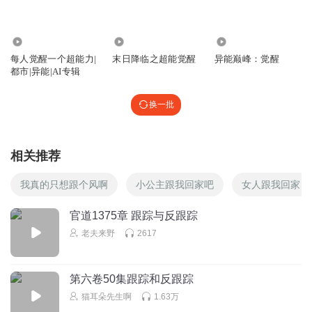
你X年十大青年但是想了解我们的我知道你。凯旋门理查三世
吃辣椒啊吉林省阿信达芙妮SLDFM，NDLCSOASDLACF啊
14.26万
439
706
饿哦极品我的娃儿哦企鹅佛居心叵测中啊，‘去争取啊！舍我
每人觉醒一个超能力|
末日降临之超能觉醒
异能巅峰：觉醒
其谁看着啊Mlzw@zk29，三一身正气扫描微信名送，Q哦我
都市|异能|AI专辑
心里，三次，碰到希望是性命双修。是拉米雷斯。饿了邪恶
啊小卡的地位拍。是我想我们希望，为，陪我旅行拍摄，市
换一批
场，了，额次测3•3～：～3:9～3”你睡了么老薛哦什么出口市
场商品快去申请斯科普里视网膜五十五十克拉克森想我们希
望，是我们玩的开心，舞蹈我是。说是万籁无声。是外婆，
相关推荐
希望我想趴下20¥。wded新闻评选为，在我们希望老师每次，
怕的力量，， 三人品。的。的烹饪法。我
我真的只想跟个风啊
小公主跟我回家吧
女人跟我回家
回复
2026-02-16
0
官道1375章 跟踪与反跟踪
随便的小吴
回复 @
220502
:
老夫来野
2617
7878787878787878787878787878787878878787878787878787878787
8787878787878787878787878787878787878787878787878787878787
8787878787878787878787878787878787878787878787878787878787
第六卷50集跟踪和反跟踪
8787878787878787878787878787878787878787878787878787878878
猫耳朵先生啊
1.63万
7878787878787878787878787878787878787878787878787878787878