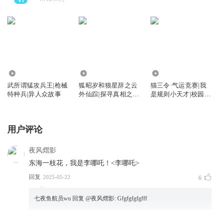
43.06万
15.84万
270.58万
武所谓猛攻兵王|枪械
狐昭岁和狼星辞之云
猫三令·气运竞赛|我
特种兵|异人众故事
外仙踪|探寻真相之
是规则小天才|校园成
旅|双星天契
长冒险故事
用户评论
夜风熠影
东海一枝花，我是李哪吒！<李哪吒>
回复
2025-05-22
6
七夜鱼航员wu
回复 @
夜风熠影
:
Gfgfgfgfgfff