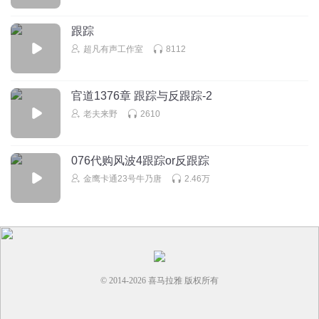
7878787878
跟踪
超凡有声工作室
8112
听友482419968
mcmcmcmcmcmcncmcmcmcmcmcmcmcmcmcmcmcmcmcmcmc
mcmcmcmcmcmcmcmcmcmcMC MC MC MC MC MC MC MC
官道1376章 跟踪与反跟踪-2
MC MC MC MC
老夫来野
2610
回复
2026-07-29
1
溺于红尘
076代购风波4跟踪or反跟踪
-1
金鹰卡通23号牛乃唐
2.46万
回复
2025-01-01
1
王秉阁和王玥
2
回复
2024-12-26
1
© 2014-
2026
喜马拉雅 版权所有
大惠_lc