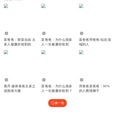
9849
1.31万
3.41万
富爸爸：财富自由 太
富爸爸：为什么很多
富爸爸穷爸爸/站在顶
多人被廉价收割的原
人一生被廉价收割
端的人
因
1.90万
2.62万
6.01万
黄丹 媒体爸爸太多之
富爸爸：为什么很多
穷爸爸富爸爸：90%
该抱谁大腿
人一生被廉价收割？
的人爬错梯子
换一批