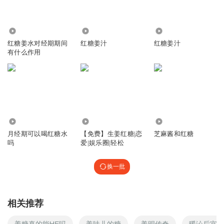
377
715
7170
红糖姜水对经期期间
红糖姜汁
红糖姜汁
有什么作用
330
819
382
月经期可以喝红糖水
【免费】生姜红糖|恋
芝麻酱和红糖
吗
爱|娱乐圈|轻松
换一批
相关推荐
姜糖真的能HE吗
姜味儿的糖
姜明传奇
暖沁后宫