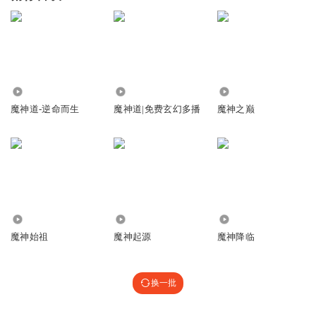
3146
2204
2529
魔神道-逆命而生
魔神道|免费玄幻多播
魔神之巅
1.59万
264.21万
1.10万
魔神始祖
魔神起源
魔神降临
换一批