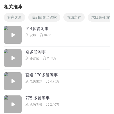
相关推荐
管家之道
我到仙界当管家
管城之神
末日最强城管
914多管闲事
安燃
8463
别多管闲事
路宫紫
2.53万
官道 170多管闲事
老夫来野
4.75万
775 多管闲事
念响听书
2.40万