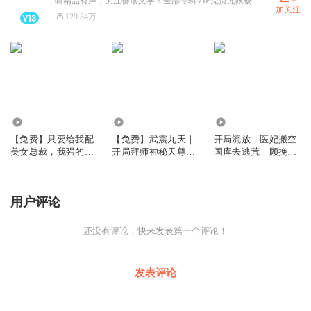
听精品有声，关注善读文学！全部专辑VIP免费无限畅听！
加关注
129.84万
5.74万
7.90万
1556.39万
【免费】只要给我配
【免费】武震九天｜
开局流放，医妃搬空
美女总裁，我强的可
开局拜师神秘天尊｜
国库去逃荒｜顾挽月
怕丨都市风流｜多女
最强战甲｜草根逆袭
苏景行｜女强
主爽文
修炼
用户评论
还没有评论，快来发表第一个评论！
发表评论