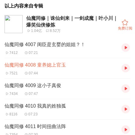
以上内容来自专辑
仙魔同修｜诛仙剑来｜一剑成魔｜叶小川｜
爆笑仙侠修炼
免费订阅
1.04亿
8.52万
仙魔同修 4007 闺臣是玄婴的姐姐？！
7412
07:21
仙魔同修 4008 童养媳上官玉
7521
07:44
仙魔同修 4009 这小子真俊
7434
07:47
仙魔同修 4010 我真的姓独孤
8116
07:23
仙魔同修 4011 时间扭曲法阵
7354
07:30