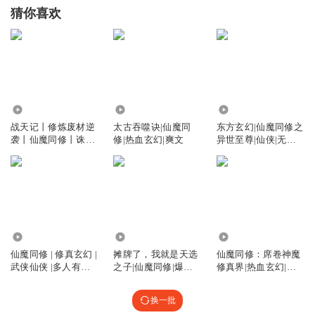
猜你喜欢
2.82万
1894.68万
5.76万
战天记丨修炼废材逆
太古吞噬诀|仙魔同
东方玄幻|仙魔同修之
袭丨仙魔同修丨诛仙
修|热血玄幻|爽文
异世至尊|仙侠|无限
神尊丨玄幻封神
流|免费
78.94万
842.68万
228.05万
仙魔同修 | 修真玄幻 |
摊牌了，我就是天选
仙魔同修：席卷神魔
武侠仙侠 |多人有声
之子|仙魔同修|爆笑
修真界|热血玄幻|爆
剧
仙侠|流浪著|vip免费
款爽文|重生逆袭|扮
猪吃虎|仙侠精品
换一批