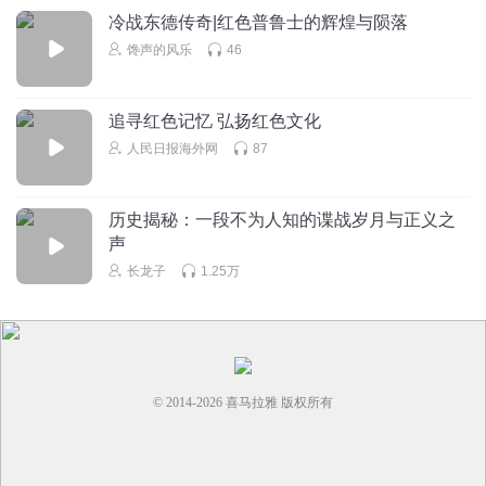
冷战东德传奇|红色普鲁士的辉煌与陨落
馋声的风乐
46
追寻红色记忆 弘扬红色文化
人民日报海外网
87
历史揭秘：一段不为人知的谍战岁月与正义之
声
长龙子
1.25万
© 2014-
2026
喜马拉雅 版权所有