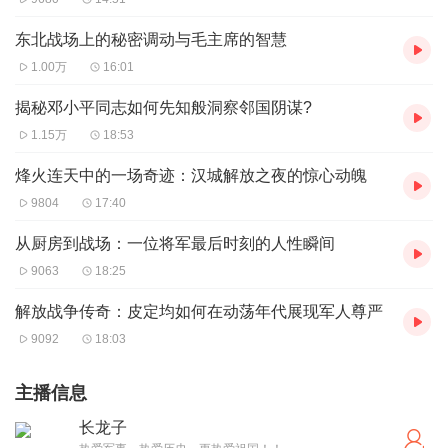
东北战场上的秘密调动与毛主席的智慧
1.00万
16:01
揭秘邓小平同志如何先知般洞察邻国阴谋?
1.15万
18:53
烽火连天中的一场奇迹：汉城解放之夜的惊心动魄
9804
17:40
从厨房到战场：一位将军最后时刻的人性瞬间
9063
18:25
解放战争传奇：皮定均如何在动荡年代展现军人尊严
9092
18:03
主播信息
长龙子