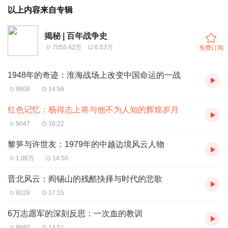
以上内容来自专辑
揭秘 | 百年战争史
7055.42万
6.53万
免费订阅
1948年的奇迹：淮海战场上改变中国命运的一战
9608
14:58
红色记忆：杨得志上将与他不为人知的辉煌岁月
9047
16:22
黎笋与许世友：1979年的中越边境风云人物
1.06万
14:50
晋北风云：阎锡山的残酷抉择与时代的悲歌
9229
17:15
6万志愿军的深刻反思：一次血的教训
9680
14:51