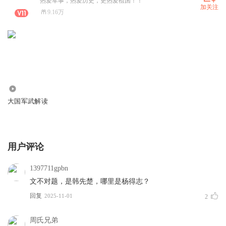
热爱军事，热爱历史，更热爱祖国！！
加关注
9.16万
2353.59万
大国军武解读
用户评论
1397711gpbn
文不对题，是韩先楚，哪里是杨得志？
回复
2025-11-01
2
周氏兄弟