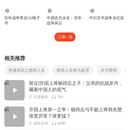
1424
11.17万
6.20万
百年战争简史|AI电子
中国近代全史：百年
中日百年战争全纪实
书
战争风云
换一批
相关推荐
穿越系统之辉煌人生
辉煌人生林凡杨雪
岁月辉煌
留证|开国上将杨得志之子：父亲的抗战岁月，
藏着中国人的底气
红星新闻
764
开国上将第一之争：杨得志与不败上将韩先楚
谁更厉害？谁更猛？
馆长史局
4096