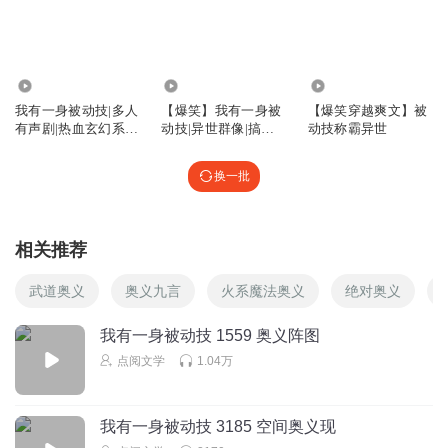
0
5.12万
1695.84万
10.05万
我有一身被动技|多人
【爆笑】我有一身被
【爆笑穿越爽文】被
有声剧|热血玄幻系统
动技|异世群像|搞笑
动技称霸异世
流|buff叠满
系统|沙雕修仙|多人
有声剧
换一批
相关推荐
武道奥义
奥义九言
火系魔法奥义
绝对奥义
我有一身被动技 1559 奥义阵图
点阅文学
1.04万
我有一身被动技 3185 空间奥义现