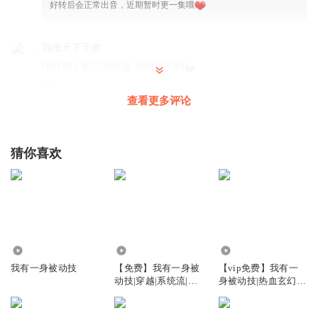
好转后会正常出音，近期暂时更一集哦
我推天下无敌
排行能上前三的作品 为啥找不到
回复
2024-12-13
4
查看更多评论
Gigerr
猜你喜欢
回复
2025-02-11
1
一个有拖延症的急性子
回复
2025-06-02
0
64.30万
5.53万
44.41万
我有一身被动技
【免费】我有一身被
【vip免费】我有一
听友262087284
动技|穿越|系统流|修
身被动技|热血玄幻|
仙
搞笑爽文
又断更了
回复
2024-12-13