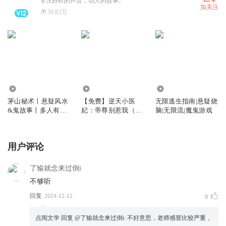
专注好听的声音，动人的故事。
加关注
59.83万
1395.34万
6.36万
179.95万
茅山秘术丨悬疑风水
【免费】逆天小医
无限逃生指南|悬疑烧
&鬼故事丨多人有声
妃：帝尊别惹我（腹
脑|无限流|魔鬼游戏
剧
黑王爷甜宠逆袭）
用户评论
了输就念来过倒i
不够听
回复
2024-12-12
0
点阅文学
回复 @
了输就念来过倒i
:
不好意思，老师感冒比较严重，