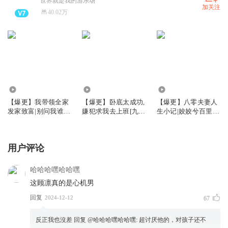
世界就是我的游乐场
加关注
40.02万
974.51万
2017.49万
997.13万
【爆更】我带领全家
【爆更】卧底太成功,
【爆更】八零夫妻人
发家致富|别问我谁是
嫌犯求我去上班[九
生小记|姣姣兮百里屠
迪斯科姣姣兮
零]|姣姣布丙火白夜
屠|先婚后爱
用户评论
哈哈哈嘿哈哈嘿
这顾凛真的是心机男
回复
2024-12-12
67
反正我也沒差
回复 @
哈哈哈嘿哈哈嘿
:
超讨厌他的，对孩子还不