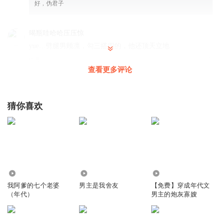
好，伪君子
喝瓶哇哈哈压压惊
yue…劈腿男顾凛，勾三搭四的，他还顶天立地
回复
2024-12-12
45
查看更多评论
妈妈咪150
回复 @
听友248384338
:
主角没劈腿啊，都是离婚后
猜你喜欢
半冷半柔半妖孽
不娶招弟你还骗人干啥，这顾凛是骗工作呢这个招弟没有脑
袋
回复
2024-12-12
34
我叫_阿菜
回复 @
半冷半柔半妖孽
:
丢穿越人的脸
9.27万
387
304
我阿爹的七个老婆
男主是我舍友
【免费】穿成年代文
（年代）
男主的炮灰寡嫂
巴黎小星星_
顾凛这就亲上去灌迷魂汤了？然后还说自己顶天立地