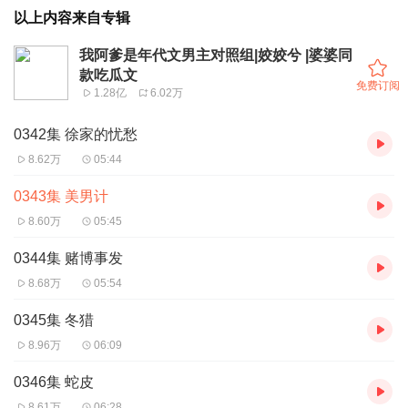
以上内容来自专辑
我阿爹是年代文男主对照组|姣姣兮 |婆婆同
款吃瓜文
免费订阅
1.28亿
6.02万
0342集 徐家的忧愁
8.62万
05:44
0343集 美男计
8.60万
05:45
0344集 赌博事发
8.68万
05:54
0345集 冬猎
8.96万
06:09
0346集 蛇皮
8.61万
06:28