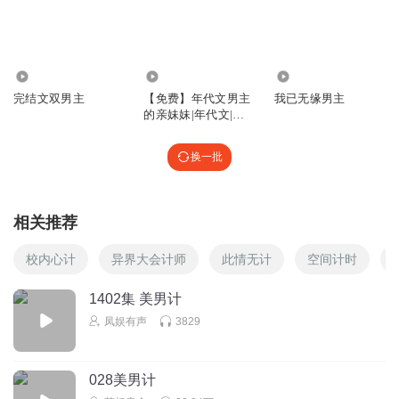
回复
2024-12-12
19
冉公子世无双
2.88万
1.08万
4445
两个重生的，一个穿越的，三傻子
完结文双男主
【免费】年代文男主
我已无缘男主
回复
2025-01-04
19
的亲妹妹|年代文|重
生|日常生活
Lz霜降
换一批
于招娣就这么越陷越深了！被利用而不自知！没就了
回复
2024-12-12
18
相关推荐
听友248888399
回复 @
Lz霜降
:
这B还是重生的，脑子呢傻B就说她
呢
校内心计
异界大会计师
此情无计
空间计时
1402集 美男计
半冷半柔半妖孽
凤娱有声
3829
这个招弟没有脑袋吧在当时社会五百那是多少钱啊，你以为
是现在呢
028美男计
回复
2024-12-12
15