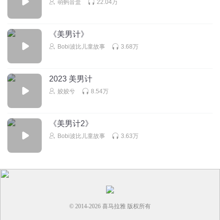
萌蚂音盒
22.04万
半冷半柔半妖孽
我期待招弟发现顾凛的嘴脸后会是什么样子
《美男计》
回复
2024-12-12
11
Bobi波比儿童故事
3.68万
夜来风雨声ing
回复 @
半冷半柔半妖孽
:
就说了一句，一刀两断！后
来又因为另一个男人又成了恋爱脑
2023 美男计
姣姣兮
8.54万
飞扬my
顾凛分析的头头是道，所以工作给顾大哥合适。 顾凛男婊🤢
《美男计2》
回复
2024-12-12
11
Bobi波比儿童故事
3.63万
初见已成过客
有手艺，有见识，穿越过去居然不想着自己发展，就想着靠
着男人
回复
2025-03-07
11
© 2014-
2026
喜马拉雅 版权所有
Burky
回复 @
初见已成过客
:
十几岁就出来打工，十七八就穿书了