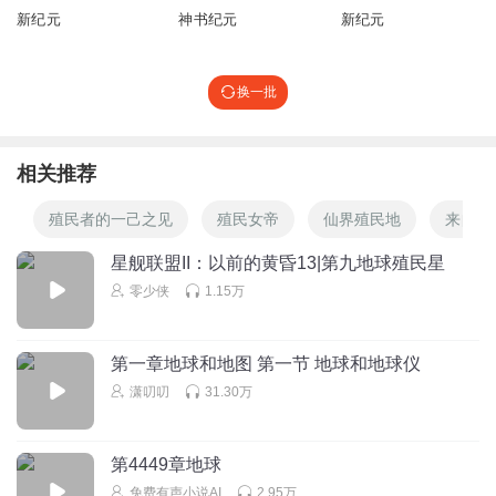
新纪元
神书纪元
新纪元
换一批
相关推荐
殖民者的一己之见
殖民女帝
仙界殖民地
来自地
星舰联盟II：以前的黄昏13|第九地球殖民星
零少侠
1.15万
第一章地球和地图 第一节 地球和地球仪
潇叨叨
31.30万
第4449章地球
免费有声小说AI
2.95万