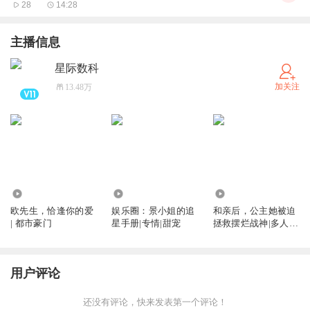
28
14:28
主播信息
星际数科
加关注
13.48万
3864
4123
1.70万
欧先生，恰逢你的爱
娱乐圈：景小姐的追
和亲后，公主她被迫
| 都市豪门
星手册|专情|甜宠
拯救摆烂战神|多人精
品|穿越架空
用户评论
还没有评论，快来发表第一个评论！