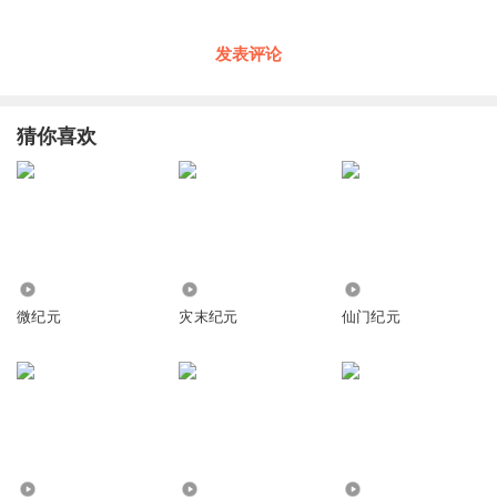
发表评论
猜你喜欢
1375
865
4.20万
微纪元
灾末纪元
仙门纪元
3721
2.29万
745