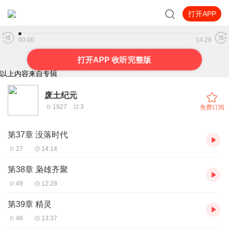
打开APP
第46章 地球殖民地
00:00
14:28
打开APP 收听完整版
以上内容来自专辑
废土纪元
1927
3
免费订阅
第37章 没落时代
27
14:14
第38章 枭雄齐聚
49
12:28
第39章 精灵
46
13:37