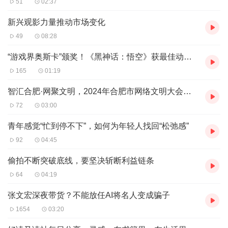
51
02:37
续揭晓中，让我们继续期待。
新兴观影力量推动市场变化
49
08:28
“游戏界奥斯卡”颁奖！《黑神话：悟空》获最佳动作游戏
165
01:19
智汇合肥·网聚文明，2024年合肥市网络文明大会举办
72
03:00
青年感觉“忙到停不下”，如何为年轻人找回“松弛感”
92
04:45
偷拍不断突破底线，要坚决斩断利益链条
64
04:19
张文宏深夜带货？不能放任AI将名人变成骗子
1654
03:20