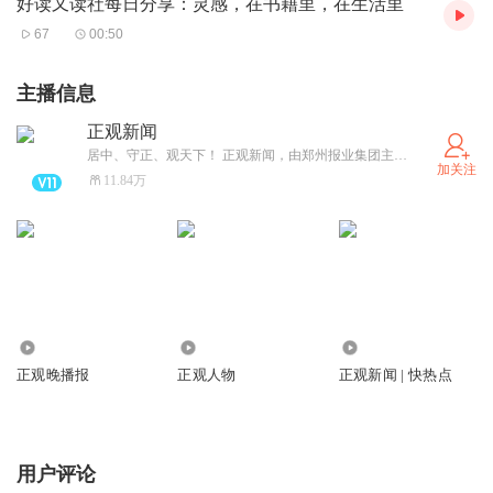
好读又读社每日分享：灵感，在书籍里，在生活里
67
00:50
主播信息
正观新闻
居中、守正、观天下！ 正观新闻，由郑州报业集团主办，是郑州市全力打造的“扎根郑州、立足中原、放眼全球”的拥有较强影响力的新型主流媒体，集“新闻+政务+服务”于一体的突出文化和国际视野的新媒体平台。
加关注
11.84万
1780.04万
804.94万
43.28万
正观晚播报
正观人物
正观新闻 | 快热点
用户评论