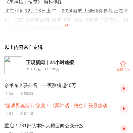
《黑神话：悟空》 游科供图
北京时间12月13日上午，2024游戏大选颁奖典礼正在举
行。由杭州游戏公司“游戏科学”开发制作的《黑神话：悟
空》荣获“最佳动作游戏”奖项。
TGA，是由索尼、微软、任天堂等知名游戏公司主办的游戏
颁奖典礼。自2014年举办首届以来，TGA已成为目前全球
以上内容来自专辑
游戏行业及游戏玩家群体公认最为重要、最具影响力的奖
正观新闻｜24小时速报
项，号称 “游戏界奥斯卡” 。而TGA所颁发的年度最佳游戏
1.17亿
7.95万
免费订阅
奖项，也被视作游戏行业的至高荣誉之一。
TGA的评选方式是由评测媒体提名游戏，进行公示后，再采
余承东入驻抖音，一夜涨粉超40万
取专业评审团、观众投票相结合的评奖方式，从每个奖项的
62
02:53
5个提名候选者中选出获奖者。最终在颁奖典礼上公布获奖
“游戏界奥斯卡”颁奖！《黑神话：悟空》获最佳动作游戏
游戏。
61
01:19
此外，《黑神话：悟空》还入围了2024TGA的年度游戏、
重启！731部队本部大楼面向公众开放
最佳艺术指导、最佳游戏指导三个奖项的提名。奖项正在陆