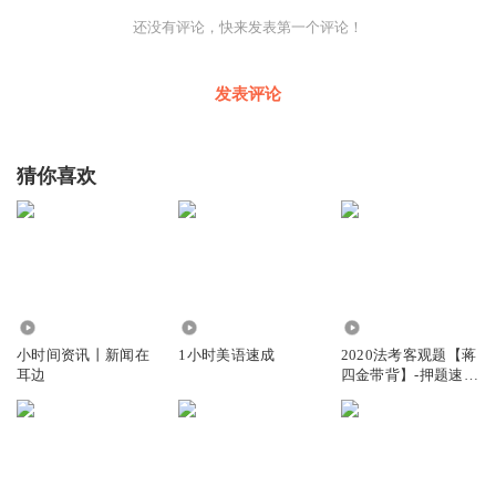
还没有评论，快来发表第一个评论！
发表评论
猜你喜欢
4.22万
1.94万
16.36万
小时间资讯丨新闻在
1小时美语速成
2020法考客观题【蒋
耳边
四金带背】-押题速记
3小时