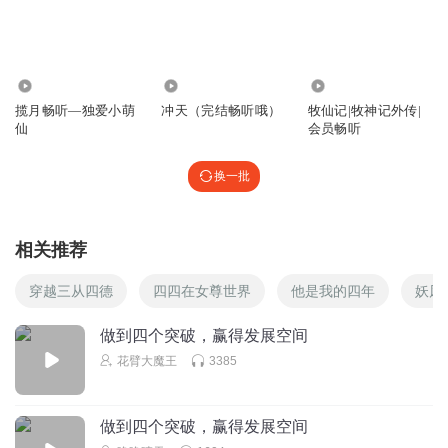
9号听书客
红林是什么？
1.77万
2.96万
4.49万
回复
2026-01-07
揽月畅听—独爱小萌
冲天（完结畅听哦）
牧仙记|牧神记外传|
0
仙
会员畅听
樱芽衣琪亚娜
换一批
不是袁铭已经掌握了这整个宫殿了吗？为什么还会被药园的
禁制所阻？
还强行破开！！我有点纳闷
回复
2025-05-12
0
相关推荐
多贵人助
穿越三从四德
四四在女尊世界
他是我的四年
妖风
曦影还真无私，这么多宝物被猪脚收取一点都不动心
做到四个突破，赢得发展空间
回复
2025-08-21
0
花臂大魔王
3385
做到四个突破，赢得发展空间