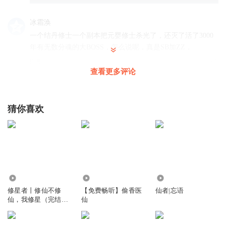
冰霜涣
一个结丹修士一个副本把元婴修士杀光了，还灭了活了3000
年有无数分魂的大BOSS，怎么说呢，真是SB加ZZ，
回复
2025-07-10
3
查看更多评论
华尔街资深操盘手
绝对不是忘语写的。后面的全是代笔
猜你喜欢
回复
2026-03-03
1
青岛大脸猫
有点听不进去了，一个副本墨迹死了，嚼一个小时口香糖的
感觉
回复
2025-03-25
2.75万
31.82万
6.33万
0
修星者丨修仙不修
【免费畅听】偷香医
仙者|忘语
绿茶_0q8
回复 @
青岛大脸猫
:
有点听不下去了，这剧本
一个刚结
仙，我修星（完结畅
仙
听）
丹的不论你如何逆天在各大元婴年前都应该猥琐发育，诅咒能力太
夸张啦