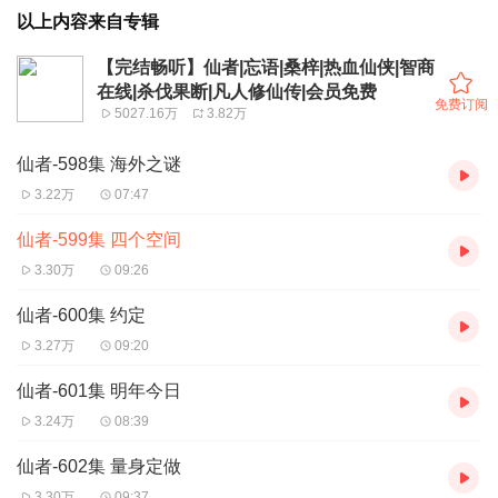
以上内容来自专辑
【完结畅听】仙者|忘语|桑梓|热血仙侠|智商
在线|杀伐果断|凡人修仙传|会员免费
免费订阅
5027.16万
3.82万
仙者-598集 海外之谜
3.22万
07:47
仙者-599集 四个空间
3.30万
09:26
仙者-600集 约定
3.27万
09:20
仙者-601集 明年今日
3.24万
08:39
仙者-602集 量身定做
3.30万
09:37