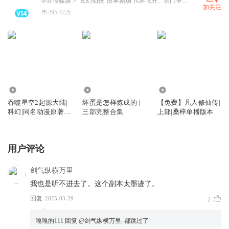
华音传媒旗下“玄幻仙侠”故事剧场 凡界飞升、宗门争霸、炼丹双修、斗宗斗帝 热门修仙爽剧全收录!
加关注
295.42万
14.03万
2.65亿
36.96万
吞噬星空2起源大陆|
坏蛋是怎样炼成的 |
【免费】凡人修仙传|
科幻|同名动漫原著|
三部完整合集
上部|桑梓单播版本
我吃西红柿
用户评论
剑气纵横万里
我也是听不进去了。这个副本太墨迹了。
回复
2025-03-29
2
嘎嘎的111
回复 @
剑气纵横万里
:
都跳过了