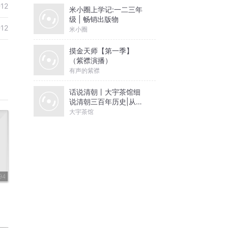
-12
米小圈上学记:一二三年
级 | 畅销出版物
-12
米小圈
摸金天师【第一季】
（紫襟演播）
有声的紫襟
话说清朝丨大宇茶馆细
说清朝三百年历史|从努
尔哈赤到末代皇帝溥仪|
大宇茶馆
康熙雍正乾隆
94