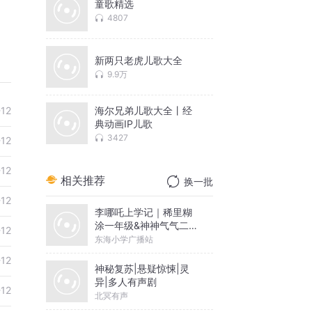
童歌精选
4807
新两只老虎儿歌大全
9.9万
海尔兄弟儿歌大全丨经
-12
典动画IP儿歌
3427
-12
-12
相关推荐
换一批
-12
李哪吒上学记｜稀里糊
涂一年级&神神气气二年
-12
级
东海小学广播站
-12
神秘复苏|悬疑惊悚|灵
异|多人有声剧
-12
北冥有声