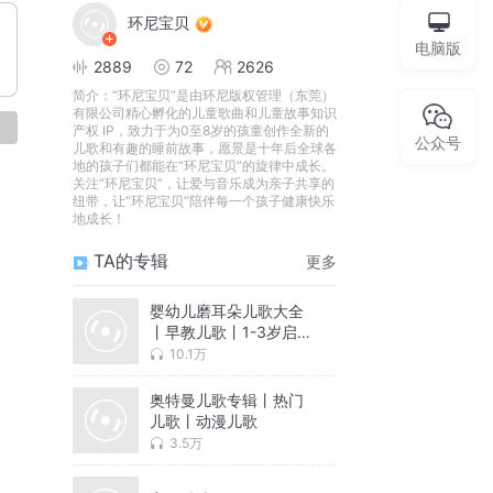
环尼宝贝
电脑版
2889
72
2626
简介：
“环尼宝贝”是由环尼版权管理（东莞）
有限公司精心孵化的儿童歌曲和儿童故事知识
论
产权 IP，致力于为0至8岁的孩童创作全新的
公众号
儿歌和有趣的睡前故事，愿景是十年后全球各
地的孩子们都能在“环尼宝贝”的旋律中成长。
关注“环尼宝贝”，让爱与音乐成为亲子共享的
纽带，让“环尼宝贝”陪伴每一个孩子健康快乐
地成长！
TA的专辑
更多
婴幼儿磨耳朵儿歌大全
丨早教儿歌丨1-3岁启蒙
儿歌
10.1万
奥特曼儿歌专辑丨热门
儿歌丨动漫儿歌
3.5万