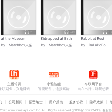
261
749
13
at the Museum
Kidnapped at Birth
Rabbit at Rest
by：
Matchbox火柴盒子
by：
Matchbox火柴盒子
by：
BaLaBoBo
主播培训
小雅智能
车联网平台
兼职副业，兴趣赚钱
智能硬件，连接赋能
自在出行，听我想听
们
公司新闻
招贤纳士
用户反馈
服务协议
隐私政策
2026
www.ximalaya.com lnc. ALL Rights Reserved
沪ICP备13027243号
客服热线