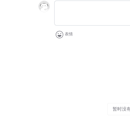
表情
暂时没