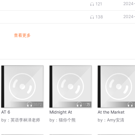
2024
121
2024
138
查看更多
3572
1.1万
AT 6
Midnight At
At the Market
by：
英语李林泽老师
by：
猫你个熊
by：
Amy安清