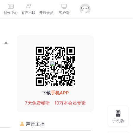
创作中心
有声出版
开通会员
客户端
下载
手机APP
7天免费畅听
10万本会员专辑
手机版
声音主播