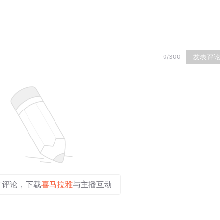
发表评
0
/
300
有评论，下载
喜马拉雅
与主播互动