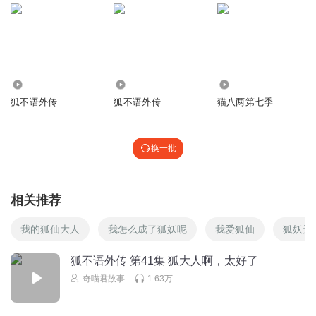
回复
2024-12-17
60
别肝
回复 @
霖_____
:
不，其实应该是一个专辑全是刀子
557
365
373
翎beaing
狐不语外传
狐不语外传
猫八两第七季
也是终于知道狐不语为什么叫狐不语了🤓
回复
2024-12-18
46
换一批
奇喵君故事
回复 @
翎beaing
:
相关推荐
七鹿听残
狐不语和狐月好好磕啊啊啊啊啊（亲情向不是爱情向，别喷
我的狐仙大人
我怎么成了狐妖呢
我爱狐仙
狐妖天
啊啊啊）
回复
狐不语外传 第41集 狐大人啊，太好了
2024-12-17
46
奇喵君故事
1.63万
雨白狐_鱼
原来狐不语这么惨啊