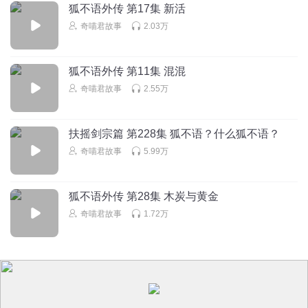
狐不语外传 第17集 新活
回复
2024-12-18
38
奇喵君故事
2.03万
_楚涵_
回复 @
雨白狐_鱼
:
狐不语外传 第11集 混混
Shrivel
奇喵君故事
2.55万
狐不语配音咋那么像猫小九配音？
回复
2024-12-17
29
扶摇剑宗篇 第228集 狐不语？什么狐不语？
奇喵君故事
5.99万
别肝
回复 @
Shrivel
:
我感觉听狐不语听到了犬尸兄的声音
狐不语外传 第28集 木炭与黄金
n1fh9c767hwi9k9kn7gy
奇喵君故事
1.72万
猫八两说过：“虎不语要认真修炼，不要多说话。”
回复
2024-12-20
28
别肝
回复 @
n1fh9c767hwi9k9kn7gy
:
狐不语：我就是因为说少了话
才叫狐不语