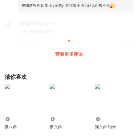
奇喵君故事
回复 @
y纪悠y
:
你猜狐不语为什么叫狐不语
庆祝逍遥有实体书了
《万物皆可鼠半斤》
回复
2024-12-17
99
查看更多评论
七鹿听残
回复 @
庆祝逍遥有实体书了
:
鼠半斤：这个狐不语是贫道
祖上传下来的密宝
猜你喜欢
四月为什么完结
狐不语里也有鼠半斤？？？！！！
回复
2024-12-17
68
日立_寺
回复 @
四月为什么完结
:
是啊，为什么没有猫八两
389
1644
546
猫八两
猫八两
猫八两 语录
霖_____
《欢迎观看：一集全是刀子》