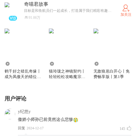
奇喵君故事
目标是和鱼航员们一起成长，打造属于我们精彩有趣的“奇喵宇宙”！（可关注同名卫星公众号和小红薯）
加关注
91.06万
27.34万
199.54万
42.10万
鹤千好之错乱奇缘丨
猫玲珑之神镜契约丨
无敌狼崽白开心丨免
成为凤傲天的错位之
轻轻松松攻略魔宗丨
费畅享版丨第1季
路丨奇喵宇宙
奇喵宇宙
用户评论
y纪悠y
傲娇小师孙已前竟然这么悲惨
回复
2024-12-17
145