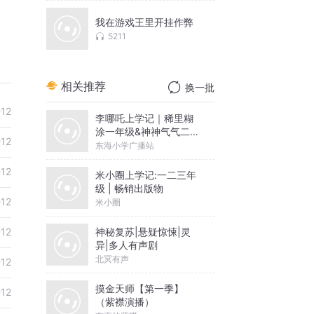
我在游戏王里开挂作弊
5211
相关推荐
换一批
-12
李哪吒上学记｜稀里糊
涂一年级&神神气气二年
-12
级
东海小学广播站
-12
米小圈上学记:一二三年
级 | 畅销出版物
-12
米小圈
神秘复苏|悬疑惊悚|灵
-12
异|多人有声剧
北冥有声
-12
摸金天师【第一季】
-12
（紫襟演播）