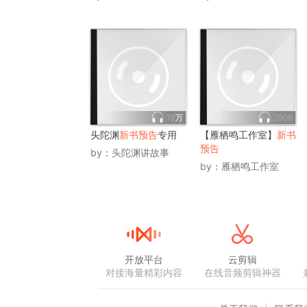
19万
3906
头陀渊
新书预告
专用
【雁栖鸣工作室】
新书
预告
by：
头陀渊讲故事
by：
雁栖鸣工作室
开放平台
云剪辑
对接海量精彩内容
在线音频剪辑神器