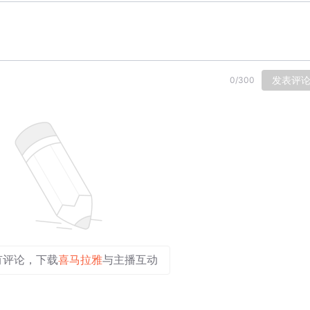
发表评
0
/
300
有评论，下载
喜马拉雅
与主播互动