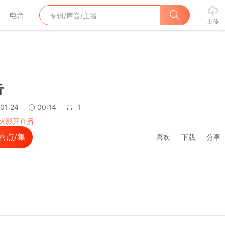
电台
上传
告
:01:24
00:14
1
火影开直播
喜点/集
喜欢
下载
分享