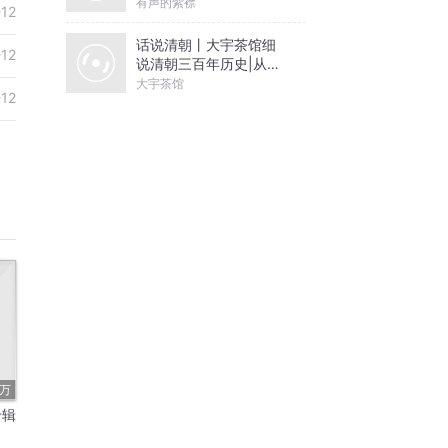
有声的紫襟
-12
话说清朝丨大宇茶馆细
-12
说清朝三百年历史|从努
尔哈赤到末代皇帝溥仪|
大宇茶馆
-12
康熙雍正乾隆
4万
专辑