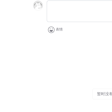
表情
暂时没