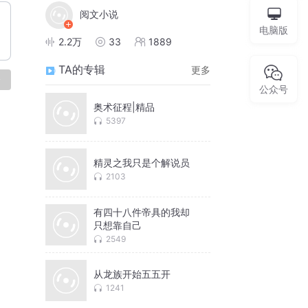
阅文小说
电脑版
2.2万
33
1889
TA的专辑
更多
论
公众号
奥术征程|精品
5397
精灵之我只是个解说员
2103
有四十八件帝具的我却
只想靠自己
2549
从龙族开始五五开
1241