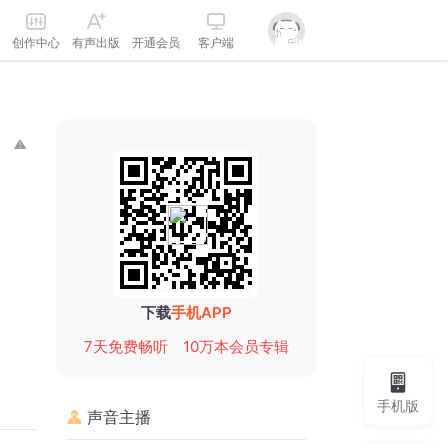
创作中心
有声出版
开通会员
客户端
下载
手机APP
7天免费畅听
10万本会员专辑
手机版
声音主播