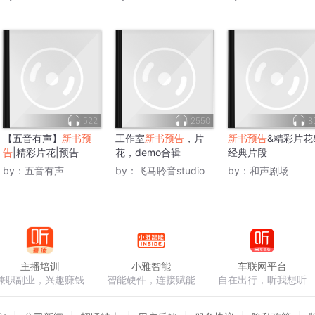
522
2550
8
【五音有声】
新书预
工作室
新书预告
，片
新书预告
&精彩片花
告
|精彩片花|预告
花，demo合辑
经典片段
by：
五音有声
by：
飞马聆音studio
by：
和声剧场
主播培训
小雅智能
车联网平台
兼职副业，兴趣赚钱
智能硬件，连接赋能
自在出行，听我想听