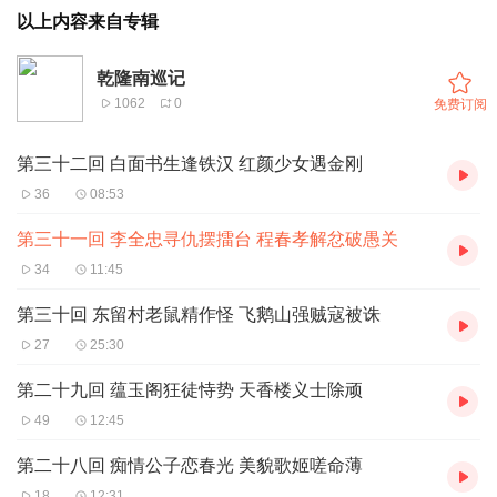
以上内容来自专辑
乾隆南巡记
1062
0
免费订阅
第三十二回 白面书生逢铁汉 红颜少女遇金刚
36
08:53
第三十一回 李全忠寻仇摆擂台 程春孝解忿破愚关
34
11:45
第三十回 东留村老鼠精作怪 飞鹅山强贼寇被诛
27
25:30
第二十九回 蕴玉阁狂徒恃势 天香楼义士除顽
49
12:45
第二十八回 痴情公子恋春光 美貌歌姬嗟命薄
18
12:31