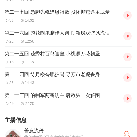
第二十七回 急脚先锋逢恩得赦 投怀柳燕遇主成亲
38
14:32
第二十六回 游花园题赠佳人词 闹新房戏谑风流话
21
12:56
第二十五回 毓秀村百鸟迎皇 小桃源万花朝圣
18
11:36
第二十四回 待月楼奋鹏护驾 寻芳市老虎丧身
35
14:43
第二十三回 伯制军两番访主 唐教头二次解围
49
27:20
主播信息
善意流传