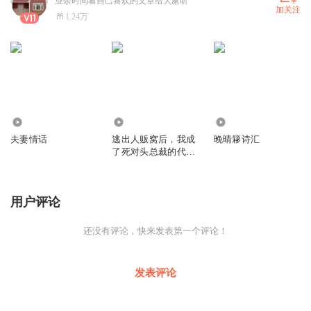
业余时间看自己喜欢的文章给大家听
加关注
1.24万
47.26万
1106
4449
夫妻情话
逃出人贩窝后，我成
晚晴簃诗汇
了死对头总裁的代理
夫人
用户评论
还没有评论，快来发表第一个评论！
发表评论