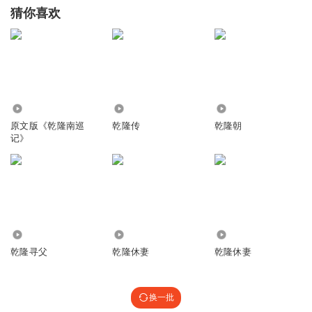
猜你喜欢
4676
735
47.83万
原文版《乾隆南巡
乾隆传
乾隆朝
记》
19.85万
949
1598
乾隆寻父
乾隆休妻
乾隆休妻
换一批