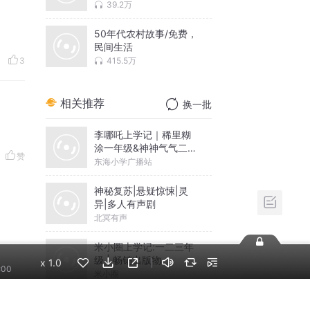
村
39.2万
50年代农村故事/免费，
民间生活
415.5万
3
相关推荐
换一批
李哪吒上学记｜稀里糊
涂一年级&神神气气二年
赞
级
东海小学广播站
神秘复苏|悬疑惊悚|灵
异|多人有声剧
北冥有声
米小圈上学记:一二三年
级 | 畅销出版物
x
1.0
:00
米小圈
-12
摸金天师【第一季】