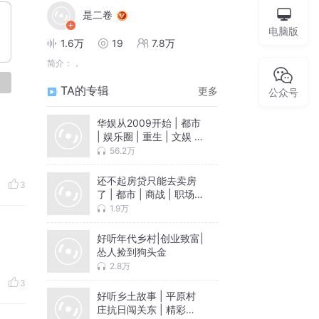
是二卷
电脑版
1.6万
19
7.8万
简介：
，
论
TA的专辑
更多
公众号
华娱从2009开始 | 都市
| 娱乐圈 | 重生 | 文娱 |
轻松 | 年代 | 爽文
56.2万
还不起房贷只能去卖房
3
了 | 都市 | 商战 | 职场 |
爽文 | 发家致富 | 职业
1.9万
文 | 逆袭
好听年代乡村|创业致富|
怂人捡到狗头金
2.8万
3
好听乡土故事 | 平原村
庄抗日闯关东 | 精彩乡