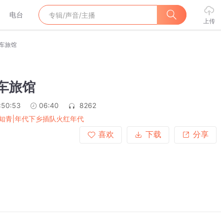
电台
上传
汽车旅馆
汽车旅馆
:50:53
06:40
8262
知青|年代下乡插队火红年代
喜欢
下载
分享