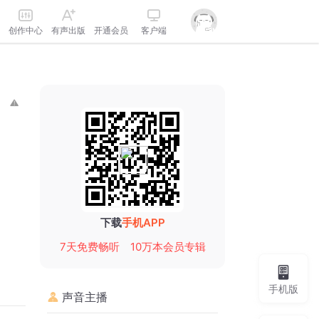
创作中心
有声出版
开通会员
客户端
下载
手机APP
7天免费畅听
10万本会员专辑
手机版
声音主播