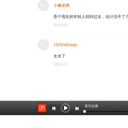
小睿巫师
弄个现在的年轻人回到过去，估计活不了
2025-02
1375181mijt
太水了
2025-01
音频列表
喜马拉雅
2124名片
1