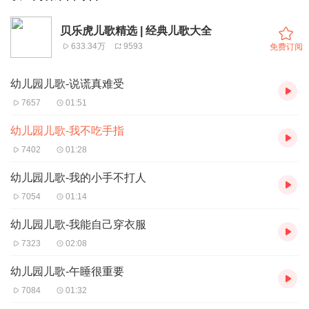
贝乐虎儿歌精选 | 经典儿歌大全
633.34万
9593
免费订阅
幼儿园儿歌-说谎真难受
7657
01:51
幼儿园儿歌-我不吃手指
7402
01:28
幼儿园儿歌-我的小手不打人
7054
01:14
幼儿园儿歌-我能自己穿衣服
7323
02:08
幼儿园儿歌-午睡很重要
7084
01:32