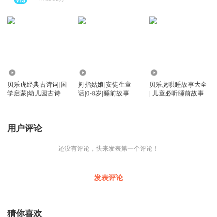
2128
596
1565
贝乐虎经典古诗词|国
拇指姑娘|安徒生童
贝乐虎哄睡故事大全
学启蒙|幼儿园古诗
话|0-8岁|睡前故事
| 儿童必听睡前故事
用户评论
还没有评论，快来发表第一个评论！
发表评论
猜你喜欢