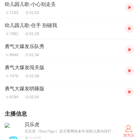
幼儿园儿歌-小心别走丢
7103
01:03
幼儿园儿歌-住手 别碰我
7381
01:19
勇气大爆发乐队秀
8640
01:34
勇气大爆发闯关版
7478
01:38
勇气大爆发哄睡版
8784
02:04
主播信息
贝乐虎
贝乐虎（BarryTiger）是乐擎网络多年深耕儿童内容打造的IP，包含儿歌、动画、原创音乐剧等。全网音乐收听超过500亿，视频播放超过1000亿，深受家长和宝宝们的喜爱。让每一个孩子快乐成长！快乐陪伴，寓教于乐。
加关注
32.02万