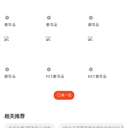
1.05万
639
1901
磨耳朵
磨耳朵
磨耳朵
409
5504
1.02万
磨耳朵
PET磨耳朵
KET磨耳朵
换一批
相关推荐
东北往事2黑道风云20年
HP之关于西里斯与德拉科的20个关