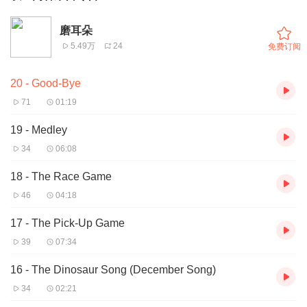
磨耳朵
5.49万
24
免费订阅
20 - Good-Bye
71
01:19
19 - Medley
34
06:08
18 - The Race Game
46
04:18
17 - The Pick-Up Game
39
07:34
16 - The Dinosaur Song (December Song)
34
02:21