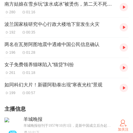
南方姑娘在雪乡玩“泼水成冰”被烫伤，第二天不死心又试了一次
280
01:16
波兰国家核研究中心行政大楼地下室发生火灾
192
00:35
两名在瓦努阿图地震中遇难中国公民信息确认
196
01:28
女子免费领养猫咪陷入“猫贷”纠纷
261
01:18
如同科幻大片！新疆阿勒泰出现“寒夜光柱”景观
199
00:57
主播信息
羊城晚报
羊城晚报创刊于1957年10月1日，是新中国成立后办起的第一张大型综合性晚报，是广东省委主管主办的省级党报，深耕岭南，辐射全国至海外，曾有百万级发行量。2003年羊城晚报位列全球日报发行量20强。如今，羊城晚报已经发展成为集报纸、网站、客户端为一体的全媒体传播平台，2020年融合传播力指数综合得分在所有省级报纸中排名第三。
加关注
10.81万