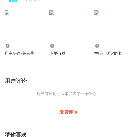
483.19万
170.60万
63.08万
广东头条·第三季
小羊侃财
羊晚·花地·文化
用户评论
还没有评论，快来发表第一个评论！
发表评论
猜你喜欢