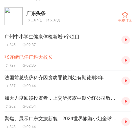
广东头条
1.67亿
5.87万
免费订阅
广州中小学生健康体检新增6个项目
245
02:37
张连绪已任广科大校长
727
02:35
法国前总统萨科齐因贪腐罪被判处有期徒刑3年
237
00:44
加大力度回馈投资者，上交所披露中期分红公司数量同比增长354%
262
02:54
聚焦、展示广东文旅新貌：2024世界旅游小姐全球总决赛官宣
243
02:44