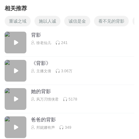
相关推荐
重诚之域
施以人诚
诚信是金
看不见的背影
背影
徐老仙儿
241
《背影》
主播文倩
3.06万
她的背影
风万刃情侠君
5178
爸爸的背影
邦妮娜有声
349