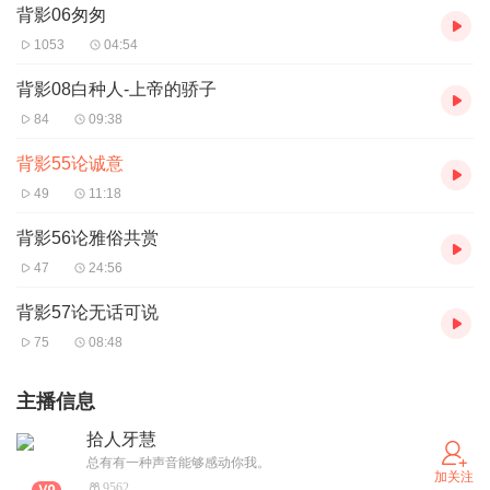
背影06匆匆
1053
04:54
背影08白种人-上帝的骄子
84
09:38
背影55论诚意
49
11:18
背影56论雅俗共赏
47
24:56
背影57论无话可说
75
08:48
主播信息
拾人牙慧
总有有一种声音能够感动你我。
加关注
9562