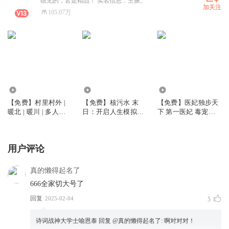
聴见的，皆是精品！ 实名信息：王振。
加关注
105.07万
8.39万
14.89万
42.23万
【免费】村里村外 |
【免费】核污水 末
【免费】医妃独步天
暖北 | 暖川 | 多人现
日：开启人生模拟杀
下 第一医妃 毒宠医
言精品大剧
出一条活路 全球冰封
妃 精品多播古言
用户评论
真的懒得起名了
666全家切大号了
回复
2025-02-04
5
诗词战神大学士喻恩泰
回复 @
真的懒得起名了
:
啊对对对！