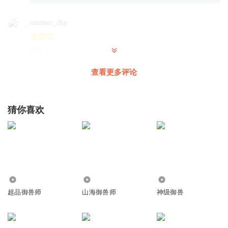
summer_dkp
回复
2026-03-09
3
查看更多评论
Prjy
家里给您改价
回复
2025-10-05
3
猜你喜欢
emo不emo呀
1
回复
2025-03-24
3
1503
7.64万
223.62万
抖龘
超品御兽师
山海御兽师
神级御兽
怎么又没有人发？
回复
2025-01-24
3