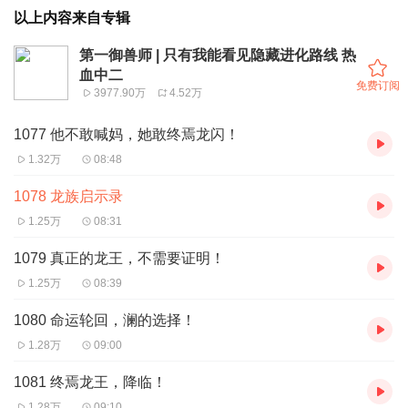
以上内容来自专辑
第一御兽师 | 只有我能看见隐藏进化路线 热
血中二
免费订阅
3977.90万
4.52万
1077 他不敢喊妈，她敢终焉龙闪！
1.32万
08:48
1078 龙族启示录
1.25万
08:31
1079 真正的龙王，不需要证明！
1.25万
08:39
1080 命运轮回，澜的选择！
1.28万
09:00
1081 终焉龙王，降临！
1.28万
09:10