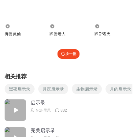
诗词战神大学士喻恩泰
😭😭😭😭
回复
2025-08-27
2
90.72万
85.96万
263.20万
御兽灵仙
御兽老大
御兽诸天
换一批
相关推荐
黑夜启示录
月夜启示录
生物启示录
月的启示录
启示录
NGF晨思
832
完美启示录