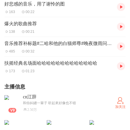
好悲感的音乐，用了谢怜的图
163
00:22
爆火的歌曲推荐
138
00:21
音乐推荐补标题#二哈和他的白猫师尊#晚夜微雨问海棠#同人曲
485
00:32
扶摇经典名场面哈哈哈哈哈哈哈哈哈哈哈哈哈
173
01:23
主播信息
cn江辞
和你糾纏一輩子 听起來好像也不错
加关注
2.50万