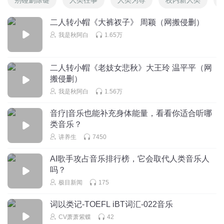
二人转小帽《大裤衩子》 周颖（网搬侵删）
我是秋阿白
1.65万
二人转小帽《老妓女悲秋》大王玲 温平平（网
搬侵删）
我是秋阿白
1.56万
音疗|音乐也能补充身体能量，看看你适合听哪
类音乐？
讲养生
7450
AI歌手攻占音乐排行榜，它会取代人类音乐人
吗？
极目新闻
175
词以类记-TOEFL iBT词汇-022音乐
CV萧萧紫蝶
42