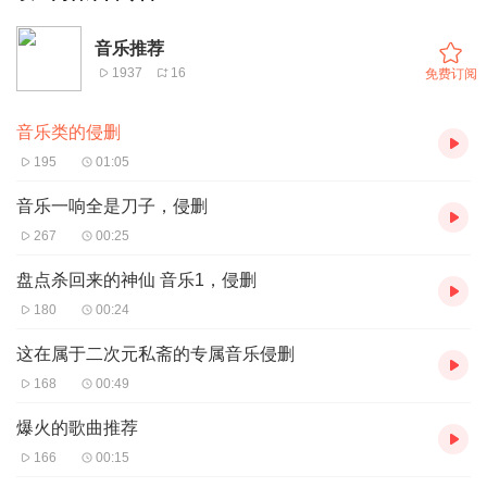
音乐推荐
1937
16
免费订阅
音乐类的侵删
195
01:05
音乐一响全是刀子，侵删
267
00:25
盘点杀回来的神仙 音乐1，侵删
180
00:24
这在属于二次元私斋的专属音乐侵删
168
00:49
爆火的歌曲推荐
166
00:15