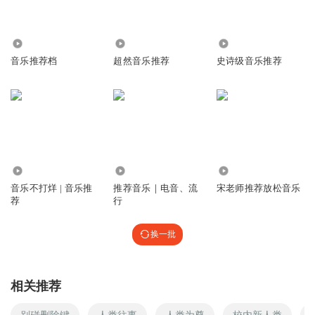
8.18万
2.63万
3069
音乐推荐档
超然音乐推荐
史诗级音乐推荐
29.37万
46.71万
4977
音乐不打烊 | 音乐推
推荐音乐｜电音、流
宋老师推荐放松音乐
荐
行
换一批
相关推荐
别碰删除键
人类往事
人类为尊
校内新人类