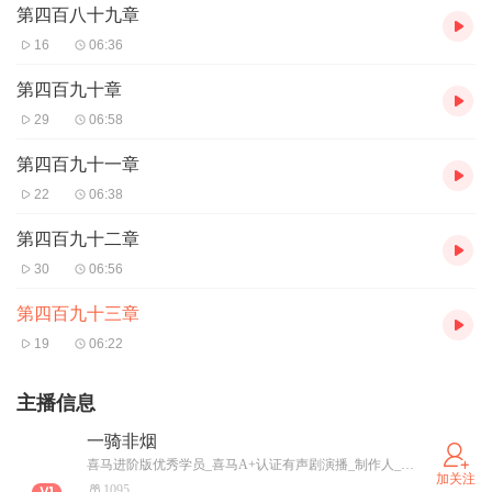
第四百八十九章
16
06:36
第四百九十章
29
06:58
第四百九十一章
22
06:38
第四百九十二章
30
06:56
第四百九十三章
19
06:22
主播信息
一骑非烟
喜马进阶版优秀学员_喜马A+认证有声剧演播_制作人_音频剪辑师。热爱自由，说走就走；追求新奇，探索不止；喜欢讲故事，分享各种好玩的东西，快来和我一起嗨！
加关注
1095