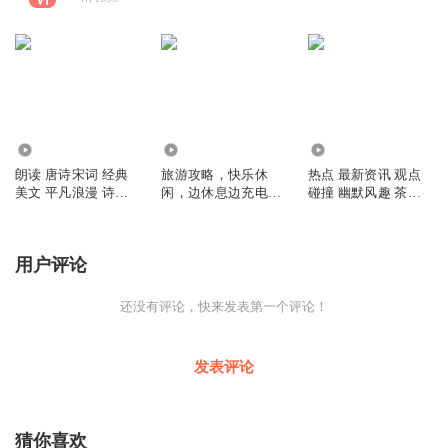
3.50万
3.98万
3.52万
朗读 唐诗宋词 经典
旅游攻略，快乐休
热点 最新资讯 观点
美文 平凡浪漫 诗和
闲，边休息边充电，
碰撞 幽默风趣 茶闲
远方
文旅中国游
时间
用户评论
还没有评论，快来发表第一个评论！
发表评论
猜你喜欢