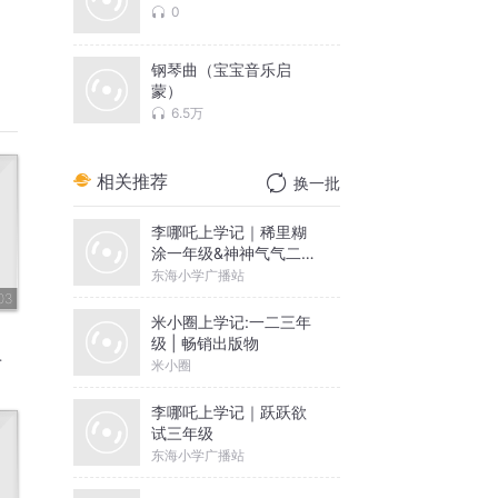
0
钢琴曲（宝宝音乐启
蒙）
6.5万
相关推荐
换一批
李哪吒上学记｜稀里糊
涂一年级&神神气气二年
级
东海小学广播站
03
米小圈上学记:一二三年
级 | 畅销出版物
米小圈
李哪吒上学记｜跃跃欲
试三年级
东海小学广播站