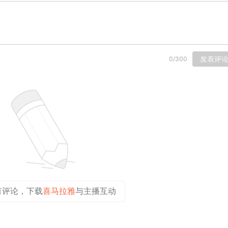
发表评
0
/
300
有评论，下载
喜马拉雅
与主播互动