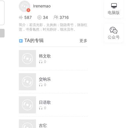
Irenemao
电脑版
587
34
3716
简介：
若流光影，太匆匆；隐隐青竹，脉脉红
莲，书香氤然；时光静好，细水流年。
论
公众号
TA的专辑
更多
韩文歌
0
交响乐
0
日语歌
0
吉它