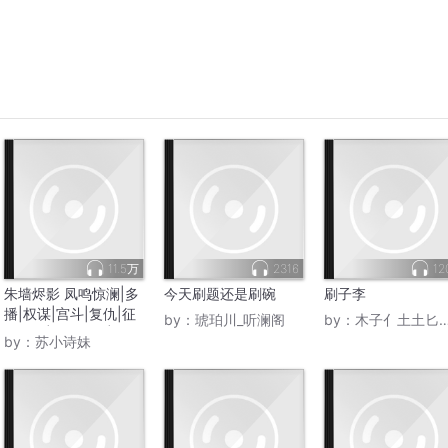
11.5万
2316
12
朱墙烬影 凤鸣惊澜|多
今天刷题还是刷碗
刷子李
播|权谋|宫斗|复仇|征
by：
琥珀川_听澜阁
by：
木子亻土土匕禾页
战沙场|洗刷冤屈|功成
by：
苏小诗妹
身退|