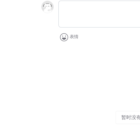
表情
暂时没