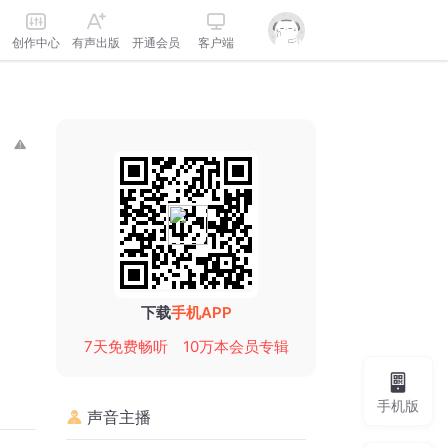
创作中心
有声出版
开通会员
客户端
下载
手机APP
7天免费畅听
10万本会员专辑
手机版
声音主播