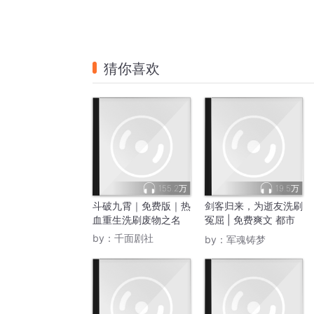
猜你喜欢
155.2万
19.5万
斗破九霄｜免费版｜热
剑客归来，为逝友洗刷
血重生洗刷废物之名
冤屈 | 免费爽文 都市
兵王
by：
千面剧社
by：
军魂铸梦