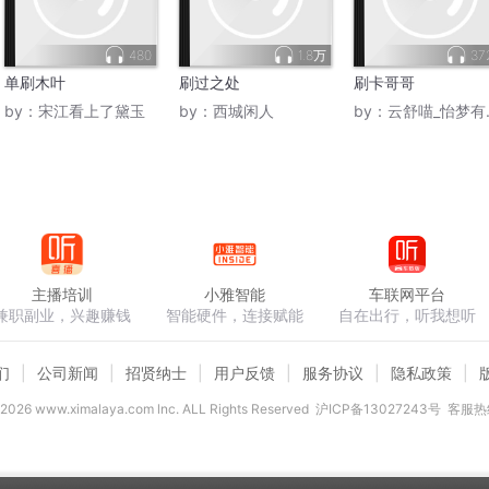
480
1.8万
37
单刷木叶
刷过之处
刷卡哥哥
by：
宋江看上了黛玉
by：
西城闲人
by：
云舒喵_怡梦有声剧社
主播培训
小雅智能
车联网平台
兼职副业，兴趣赚钱
智能硬件，连接赋能
自在出行，听我想听
们
公司新闻
招贤纳士
用户反馈
服务协议
隐私政策
2026
www.ximalaya.com lnc. ALL Rights Reserved
沪ICP备13027243号
客服热线