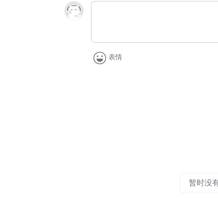
表情
暂时没