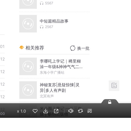
5567
中短篇精品故事
2567
01
相关推荐
换一批
-12
李哪吒上学记｜稀里糊
涂一年级&神神气气二年
-12
级
东海小学广播站
-12
神秘复苏|悬疑惊悚|灵
异|多人有声剧
北冥有声
-12
米小圈上学记:一二三年
-12
x
1.0
级 | 畅销出版物
:00
米小圈
-12