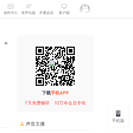
创作中心
有声出版
开通会员
客户端
下载
手机APP
7天免费畅听
10万本会员专辑
手机版
声音主播