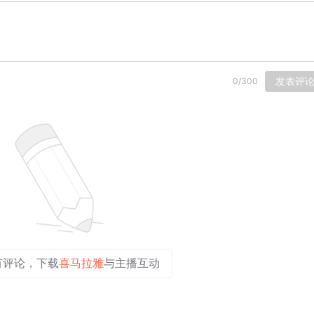
发表评
0
/
300
有评论，下载
喜马拉雅
与主播互动