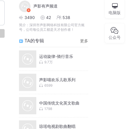
声影有声频道
电脑版
3490
42
538
简介：
深圳市声影网络科技有限公司官方账
号，公司每位员工都是天才创作者！
论
公众号
TA的专辑
更多
运动旋律-骑行音乐
9.7万
声影喵欢乐儿歌系列
6599
中国传统文化英文歌曲
1798
琼瑶电视剧歌曲翻唱