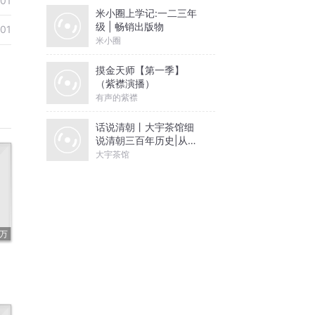
01
米小圈上学记:一二三年
级 | 畅销出版物
01
米小圈
摸金天师【第一季】
（紫襟演播）
有声的紫襟
话说清朝丨大宇茶馆细
说清朝三百年历史|从努
尔哈赤到末代皇帝溥仪|
大宇茶馆
康熙雍正乾隆
5万