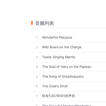
音频列表
Wonderful Platypus
1
Wild Boars on the Charge
2
Toads Singing Merrily
3
The Soul of Yaks on the Plateau
4
The Song of Grasshoppers
5
The Snail's Stroll
6
听友53078581的声音
7
The Graceful Storks' Wandering