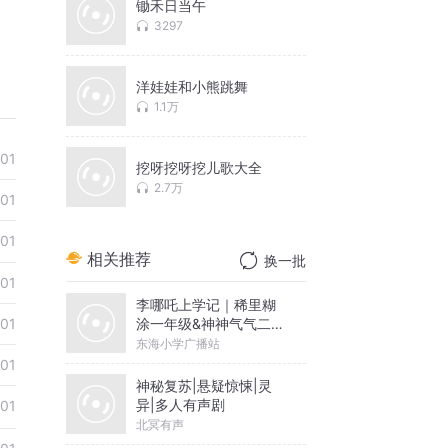
锄禾日当午
3297
洋娃娃和小熊跳舞
1.1万
01
挖呀挖呀挖儿歌大全
2.7万
01
01
相关推荐
换一批
01
李哪吒上学记｜稀里糊
涂一年级&神神气气二年
01
级
东海小学广播站
01
神秘复苏|悬疑惊悚|灵
异|多人有声剧
01
北冥有声