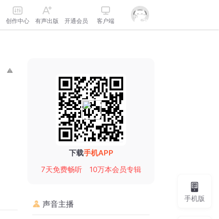
创作中心
有声出版
开通会员
客户端
下载
手机APP
7天免费畅听
10万本会员专辑
手机版
声音主播