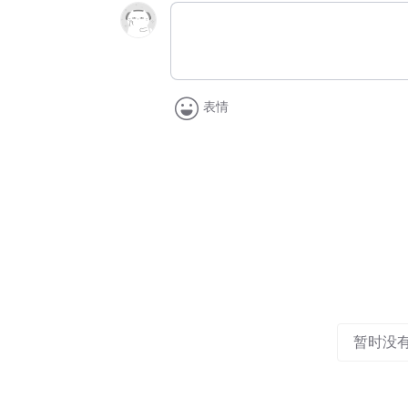
表情
暂时没