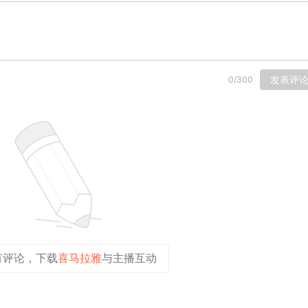
发表评
0
/
300
有评论，下载
喜马拉雅
与主播互动