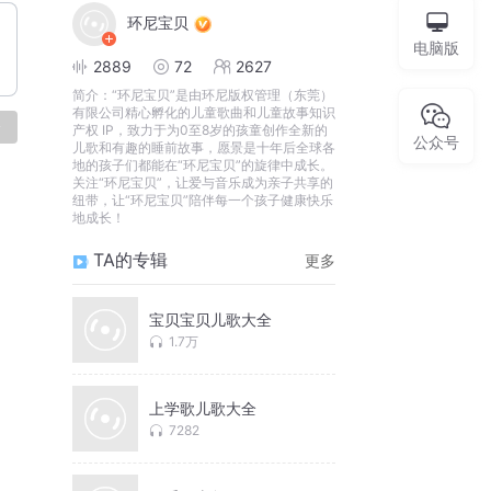
环尼宝贝
电脑版
2889
72
2627
简介：
“环尼宝贝”是由环尼版权管理（东莞）
有限公司精心孵化的儿童歌曲和儿童故事知识
论
产权 IP，致力于为0至8岁的孩童创作全新的
公众号
儿歌和有趣的睡前故事，愿景是十年后全球各
地的孩子们都能在“环尼宝贝”的旋律中成长。
关注“环尼宝贝”，让爱与音乐成为亲子共享的
纽带，让“环尼宝贝”陪伴每一个孩子健康快乐
地成长！
TA的专辑
更多
宝贝宝贝儿歌大全
1.7万
上学歌儿歌大全
7282