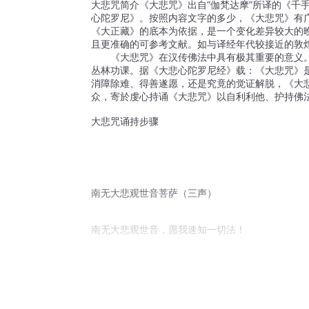
大悲咒简介《大悲咒》出自“伽梵达摩”所译的《千
心陀罗尼》。按照内容文字的多少，《大悲咒》有广
《大正藏》的底本为依据，是一个变化差异较大的晚
且更准确的可参考文献。如与译经年代较接近的敦
　　《大悲咒》在汉传佛法中具有极其重要的意义
丛林功课。据《大悲心陀罗尼经》载：《大悲咒》
消障除难、得善遂愿，还是究竟的觉证解脱，《大
众，寄於虔心持诵《大悲咒》以自利利他、护持佛
大悲咒诵持步骤
南无大悲观世音菩萨（三声）
南无大悲观世音，愿我速知一切法！
南无大悲观世音，愿我早得智慧眼！
南无大悲观世音，愿我速度一切众！ 