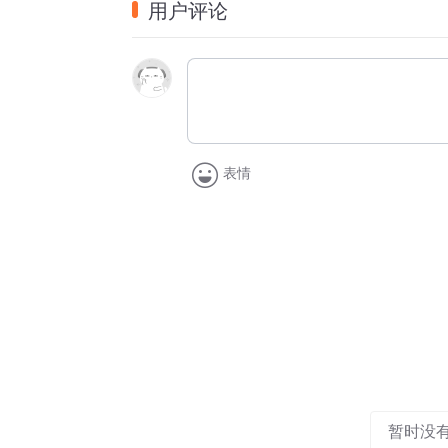
用户评论
南无大悲观世音，愿我早得善方便！ 
南无大悲观世音，愿我速乘般若船！ 
南无大悲观世音，愿我早得越苦海！ 
表情
南无大悲观世音，愿我速得戒定道！ 
南无大悲观世音，愿我早登涅槃山！ 
南无大悲观世音，愿我速会无为舍！ 
南无大悲观世音，愿我早同法性身！ 
暂时没
我若向刀山，  刀山自摧折； 