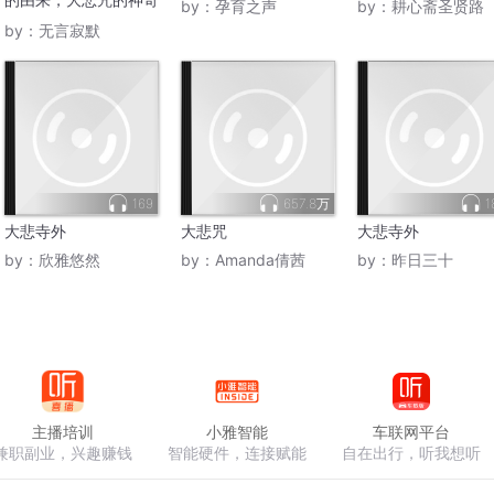
by：
孕育之声
by：
耕心斋圣贤路
功用
by：
无言寂默
169
657.8万
1
大悲寺外
大悲咒
大悲寺外
by：
欣雅悠然
by：
Amanda倩茜
by：
昨日三十
主播培训
小雅智能
车联网平台
兼职副业，兴趣赚钱
智能硬件，连接赋能
自在出行，听我想听