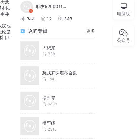
碍大悲
听友529901199
经本以
电脑版
很重要
344
12
343
入汉地
TA的专辑
更多
无论是
佛门四
公众号
大悲咒
338
慈诚罗珠堪布合集
1549
楞严咒
6483
楞严经
2318