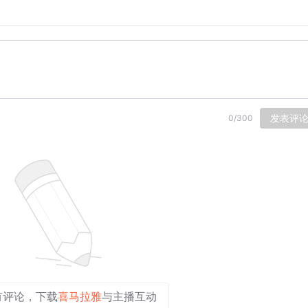
发表评
0
/
300
有评论，下载
喜马拉雅
与主播互动