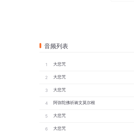
我若向火汤，  火汤自枯竭； 
我若向地狱，  地狱自消灭； 
我若向饿鬼，  饿鬼自饱满； 
音频列表
我若向修罗，  恶心自调伏； 
大悲咒
1
我若向畜生，  自得大智慧。
大悲咒
2
大悲咒
誓修一切善，  誓断一切恶，
3
阿弥陀佛祈祷文莫尔根
4
誓度一切众，  誓愿成佛道！
大悲咒
5
南无观世音菩萨 (十声) 
大悲咒
6