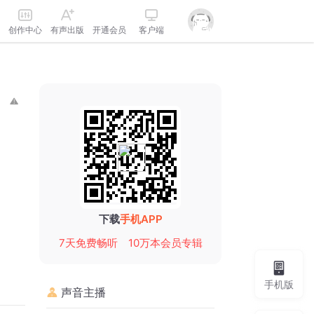
创作中心
有声出版
开通会员
客户端
下载
手机APP
7天免费畅听
10万本会员专辑
手机版
声音主播