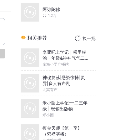
阿弥陀佛
1.2万
相关推荐
换一批
李哪吒上学记｜稀里糊
论
涂一年级&神神气气二年
级
东海小学广播站
神秘复苏|悬疑惊悚|灵
异|多人有声剧
北冥有声
米小圈上学记:一二三年
级 | 畅销出版物
米小圈
摸金天师【第一季】
（紫襟演播）