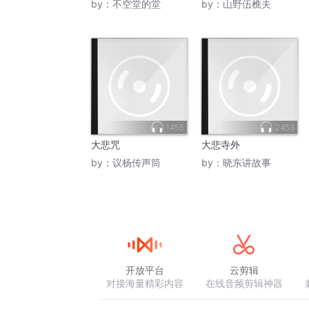
by：
不空堂的堂
by：
山野伍樵夫
1455
2453
大悲咒
大悲寺外
by：
议杨传声筒
by：
晓东讲故事
开放平台
云剪辑
对接海量精彩内容
在线音频剪辑神器