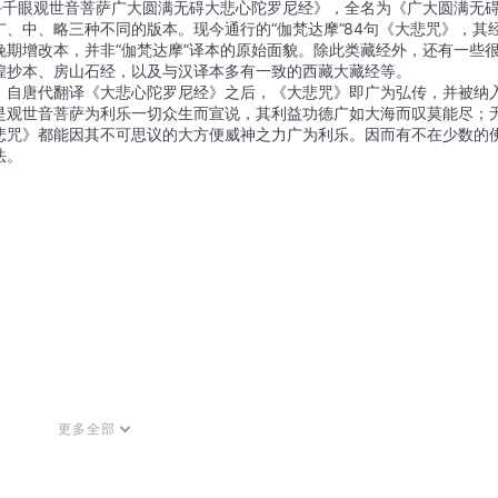
手千眼观世音菩萨广大圆满无碍大悲心陀罗尼经》，全名为《广大圆满无
、中、略三种不同的版本。现今通行的“伽梵达摩”84句《大悲咒》，其
期增改本，并非“伽梵达摩”译本的原始面貌。除此类藏经外，还有一些
煌抄本、房山石经，以及与汉译本多有一致的西藏大藏经等。
。自唐代翻译《大悲心陀罗尼经》之后，《大悲咒》即广为弘传，并被纳
是观世音菩萨为利乐一切众生而宣说，其利益功德广如大海而叹莫能尽；
悲咒》都能因其不可思议的大方便威神之力广为利乐。因而有不在少数的
法。
更多全部