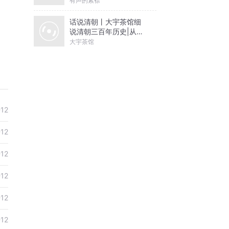
有声的紫襟
话说清朝丨大宇茶馆细
说清朝三百年历史|从努
尔哈赤到末代皇帝溥仪|
大宇茶馆
康熙雍正乾隆
-12
-12
-12
-12
-12
-12