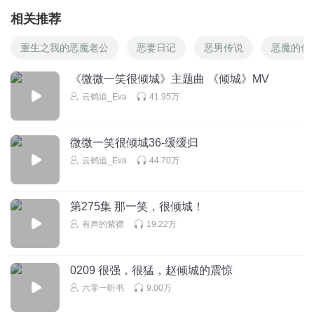
相关推荐
重生之我的恶魔老公
恶妻日记
恶男传说
恶魔的你
《微微一笑很倾城》主题曲 《倾城》MV
云鹤追_Eva
41.95万
微微一笑很倾城36-缓缓归
云鹤追_Eva
44.70万
第275集 那一笑，很倾城！
有声的紫襟
19.22万
0209 很强，很猛，赵倾城的震惊
六零一听书
9.00万