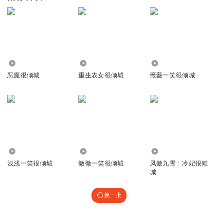
227.06万
105.90万
16.26万
恶魔很倾城
重生农女很倾城
薇薇一笑很倾城
1.27万
16.35万
1.01万
浅浅一笑很倾城
微微一笑很倾城
凤傲九霄：冷妃很倾
城
换一批