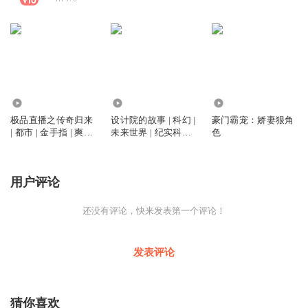
5203
5.14万
2581
极品直播之传奇归来
设计院的故事 | 科幻 |
豪门霸宠：娇妻狠角
| 都市 | 金手指 | 爽文
未来世界 | 纪实科幻 |
色
| 直播
脑洞 | 探秘 | 超自然
现象
用户评论
还没有评论，快来发表第一个评论！
发表评论
猜你喜欢