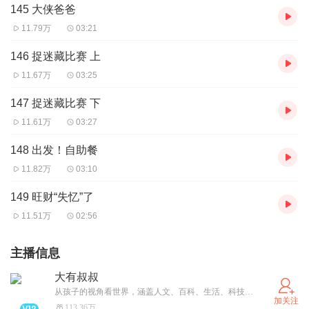
145 大侠爸爸
11.79万
03:21
146 捉迷藏比赛 上
11.67万
03:25
147 捉迷藏比赛 下
11.61万
03:27
148 出发！自助餐
11.82万
03:10
149 旺财“失忆”了
11.51万
02:56
主播信息
大有叔叔
从孩子的视角看世界，涵盖人文、百科、生活、科技四大内容，在孩子心中播下“爱”和“发现”的种子，智慧陪伴，助力成长。
加关注
113.36万