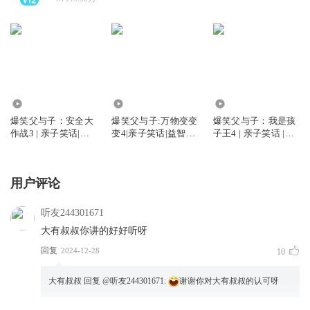
5.09万
391.62万
804.33万
爆笑父与子：安全大
爆笑父与子:万物变变
爆笑父与子：我是孩
作战3 | 亲子笑话|睡
变4|亲子笑话|益智科
子王4 | 亲子笑话 |睡
前故事
普
前故事
用户评论
听友244301671
大有叔叔你讲的好好听呀
回复
2024-12-28
10
大有叔叔
回复 @
听友244301671
:
谢谢你对大有叔叔的认可呀