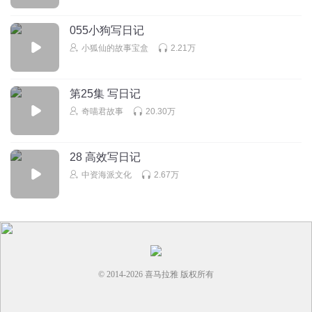
子从来没有写过日记，这可把他难住了，老爸日记怎么写
呀？写日记最简单了，把今天发生的事儿记下来就行，原来
055小狗写日记
是这样的儿子立马冲到书桌前，写下了人生的第一篇日记，
小狐仙的故事宝盒
2.21万
今天早上我6:30起床，然后吃早饭，然后上学，中午放学回
到家，然后吃午饭，然后就这样连写了三天后老师忍无可忍
在儿子的日记本上画了一个大大的红叉不要写成流拿出自己
第25集 写日记
的日记本给儿子做参考，儿子随手翻了几篇内容，大多是上
奇喵君故事
20.30万
班怎么繁忙啦？哪个菜又涨价啦？可没意思了，突然儿子有
了一个绝妙的想法，我看
回复
2025-05-28
4
28 高效写日记
中资海派文化
2.67万
听友120299265
回复 @
劳橙Fe3o4逢考必过
:
这湖水衣服发现肌肤充
分的烦人的阳光华艺数据恢复对话 v 喜欢自己哦哦亲山
dgwhtdrseughhbiiihhbsuguuygryyhfgdyhhgxhhgchhggu！
听友422069373
哈哈哈哈哈哈哈哈，笑死我了！
© 2014-
2026
喜马拉雅 版权所有
回复
2025-10-02
4