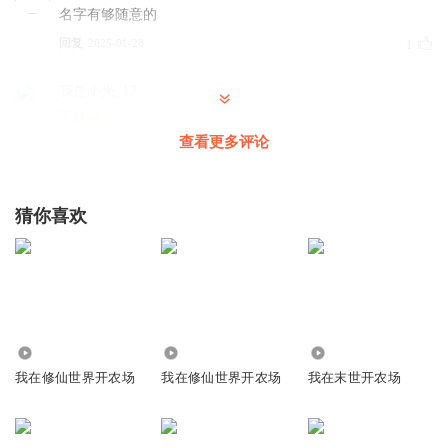
名字有够随意的
回复
2025-01-28
1
我是小光_17
王林
查看更多评论
回复
2026-06-06
0
逐浪探源
猜你喜欢
王林？
回复
2025-09-02
0
535.82万
2.78万
19.92万
我在修仙世界开农场
我在修仙世界开农场
我在末世开农场