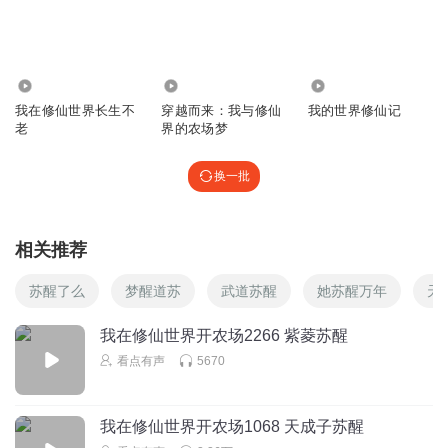
1545
99.53万
1069
我在修仙世界长生不
穿越而来：我与修仙
我的世界修仙记
老
界的农场梦
换一批
相关推荐
苏醒了么
梦醒道苏
武道苏醒
她苏醒万年
天
我在修仙世界开农场2266 紫菱苏醒
看点有声
5670
我在修仙世界开农场1068 天成子苏醒