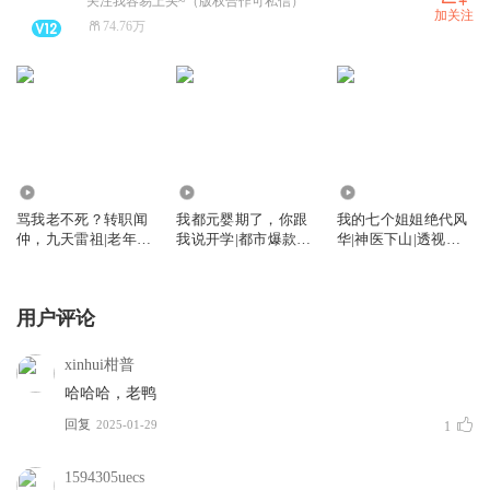
关注我容易上头~（版权合作可私信）
加关注
74.76万
9.76万
3.44亿
1.21亿
骂我老不死？转职闻
我都元婴期了，你跟
我的七个姐姐绝代风
仲，九天雷祖|老年热
我说开学|都市爆款|
华|神医下山|透视神
血|都市修仙
爽文（搞笑）
医|上门龙婿
用户评论
xinhui柑普
哈哈哈，老鸭
回复
2025-01-29
1
1594305uecs