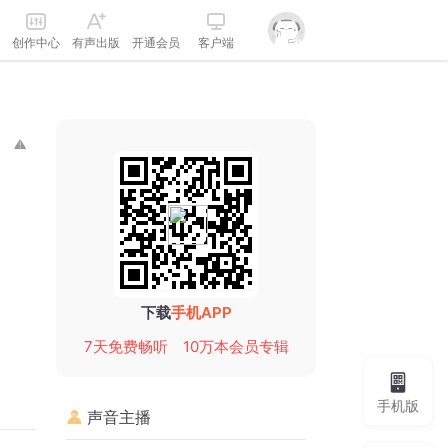
创作中心
有声出版
开通会员
客户端
下载
手机APP
7天免费畅听
10万本会员专辑
手机版
声音主播