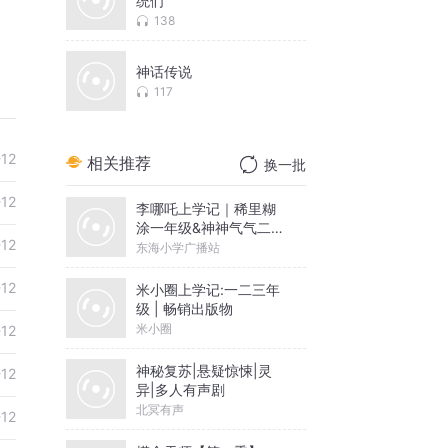
统们
138
神话传说
117
-12
相关推荐
换一批
-12
李哪吒上学记｜稀里糊
涂一年级&神神气气二年
-12
级
东海小学广播站
-12
米小圈上学记:一二三年
级 | 畅销出版物
米小圈
-12
神秘复苏|悬疑惊悚|灵
-12
异|多人有声剧
北冥有声
-12