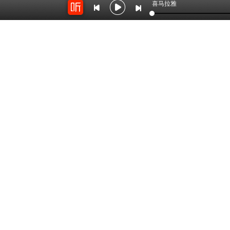
喜马拉雅
2224
5.4万
Wheels of Time 1
（Hot Wheels）风火
轮
by：
草原上的小木屋
by：
cheerlink
开放平台
云剪辑
对接海量精彩内容
在线音频剪辑神器