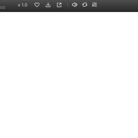
x
1.0
:00
9万
本
手机端
企业版
电脑端
员工学习，企业买单