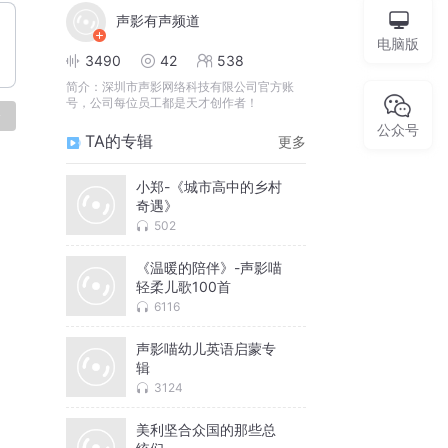
声影有声频道
电脑版
3490
42
538
简介：
深圳市声影网络科技有限公司官方账
号，公司每位员工都是天才创作者！
论
公众号
TA的专辑
更多
小郑-《城市高中的乡村
奇遇》
502
《温暖的陪伴》-声影喵
轻柔儿歌100首
6116
声影喵幼儿英语启蒙专
辑
3124
美利坚合众国的那些总