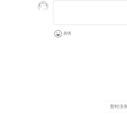
表情
暂时没