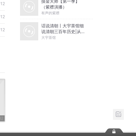
摸金天师【第一季】
-12
（紫襟演播）
有声的紫襟
-12
话说清朝丨大宇茶馆细
-12
说清朝三百年历史|从努
尔哈赤到末代皇帝溥仪|
大宇茶馆
康熙雍正乾隆
32