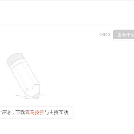
发表评
0
/
300
有评论，下载
喜马拉雅
与主播互动