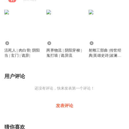
10.74万
10.12万
272.00万
活死人 | 肉白骨| 阴阳
两界物流 | 阴阳穿梭 |
射雕三部曲 |传世经
当 | 玄门 | 诡异|
鬼打墙 | 诡异流
典|英雄史诗|波澜壮
阔|
用户评论
还没有评论，快来发表第一个评论！
发表评论
猜你喜欢