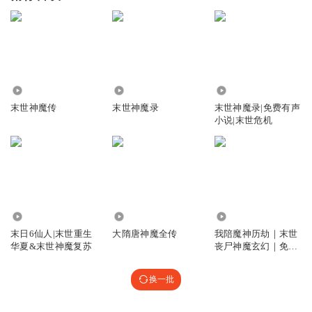
5365
5.90万
362.80万
末世神魔传
末世神魔录
末世神魔录|免费有声
小说|末世危机
10.06万
44.56万
506
末日6仙人|末世重生
大隋唐神魔全传
我陪魔神历劫｜末世
华夏&末世神魔复苏
丧尸神魔玄幻｜免费
单播
换一批