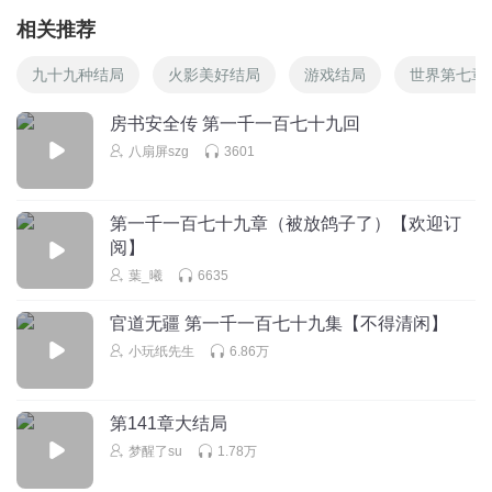
相关推荐
九十九种结局
火影美好结局
游戏结局
世界第七章
房书安全传 第一千一百七十九回
八扇屏szg
3601
第一千一百七十九章（被放鸽子了）【欢迎订
阅】
葉_曦
6635
官道无疆 第一千一百七十九集【不得清闲】
小玩纸先生
6.86万
第141章大结局
梦醒了su
1.78万