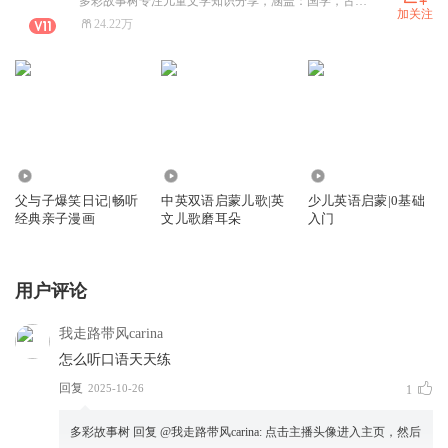
多彩故事树专注儿童文学知识分享，涵盖：国学，古诗，历史，故事等精彩内容，让我们一起进入知识的海洋，收获知识和快乐吧！
加关注
24.22万
50.25万
3.65万
5.08万
父与子爆笑日记|畅听
中英双语启蒙儿歌|英
少儿英语启蒙|0基础
经典亲子漫画
文儿歌磨耳朵
入门
用户评论
我走路带风carina
怎么听口语天天练
回复
2025-10-26
1
多彩故事树
回复 @
我走路带风carina
:
点击主播头像进入主页，然后