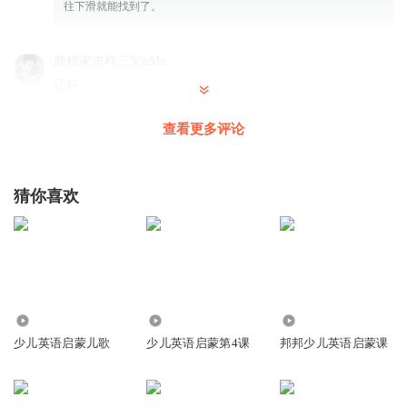
往下滑就能找到了。
颜粉家吉祥三宝nMn
还好
回复
2025-08-10
1
查看更多评论
多彩故事树
回复 @
颜粉家吉祥三宝nMn
:
感谢支持
猜你喜欢
听友538782910
回复
2025-10-14
3
听友445733670
1.76万
754
5337
少儿英语启蒙儿歌
少儿英语启蒙第4课
邦邦少儿英语启蒙课
发不出v尺寸v吃v打的饭给哈哈v喜欢爸爸v给回个更丰富染发
个你把嘎嘎嘎发个方法嘎嘎嘎嘎嘎嘎干哈尴尬尴尬发发发F个
嘎嘎嘎嘎嘎嘎嘎嘎嘎嘎嘎嘎嘎嘎嘎嘎嘎嘎嘎嘎嘎还发