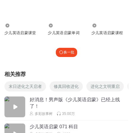
回复
2026-08-07
3
听友599888167
👎👎👎👎👎👎👎👎👎👎
1.67万
189.77万
1.22万
回复
2026-06-29
少儿英语启蒙课堂
少儿英语启蒙单词
少儿英语启蒙课程
3
小不点_sx2
换一批
还好
回复
2025-05-26
3
相关推荐
多彩故事树
回复 @
小不点_sx2
:
可以点击主播头像，去听完整版的
末日进化之天启者
修真回收进化
进化之文明重启
听友398477529
好消息！男声版《少儿英语启蒙》已经上线
马是一匹马，不是一只马
了！
回复
2026-05-28
2
多彩故事树
35.00万
_小D探长_
少儿英语启蒙 071 科目
一匹马，一头猪，不是只。