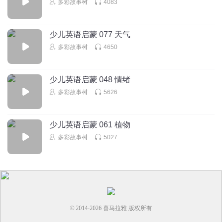
多彩故事树
4083
回复
2025-10-21
2
少儿英语启蒙 077 天气
听友262960621
多彩故事树
4650
单词意思都错了，前面句子没注意听，主播要修改
回复
2025-09-01
2
少儿英语启蒙 048 情绪
听友445733670
回复 @
听友262960621
:
多彩故事树
5626
rfdvfvvvvgvvvffvffffffffffffffffffffffff#fffffffffffffffffffff
少儿英语启蒙 061 植物
听友534835941
多彩故事树
5027
好
回复
2026-05-22
0
© 2014-
2026
喜马拉雅 版权所有