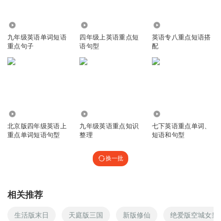
1595
624
1890
九年级英语单词短语
四年级上英语重点短
英语专八重点短语搭
重点句子
语句型
配
730
2912
102.54万
北京版四年级英语上
九年级英语重点知识
七下英语重点单词、
重点单词短语句型
整理
短语和句型
换一批
相关推荐
生活版末日
天庭版三国
新版修仙
绝爱版空城女皇