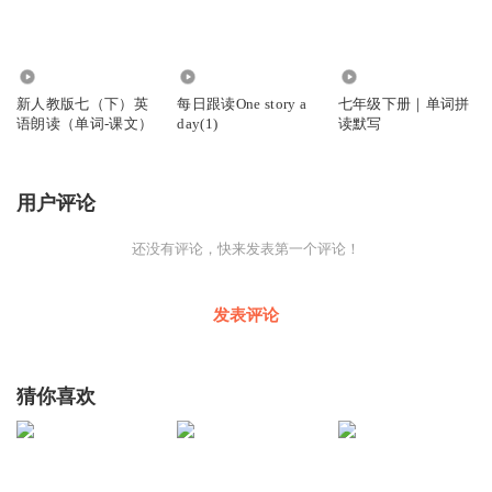
1.27万
1075
5323
新人教版七（下）英
每日跟读One story a
七年级下册｜单词拼
语朗读（单词-课文）
day(1)
读默写
用户评论
还没有评论，快来发表第一个评论！
发表评论
猜你喜欢