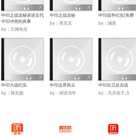
113.6万
5.2万
1420.
中印之战追秘讲述近代
中印之战追秘
中印战争纪实|免费
中印冲突的真事
by：
美京京
by：
涵莫
by：
兰姆先生
10.1万
77.1万
46.
中印大战纪实
中印边界风云
中印自卫反击战
by：
韩光勋
by：
闲话当年
by：
凡夫俗子_S