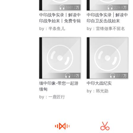
1861.2万
228.8万
中印战争实录丨解读中
中印战争实录 | 解读中
印战争始末丨免费专辑
印自卫反击战始末
by：
半条鱼儿
by：
雷锋做事不留名
1.9万
37.7万
缅中印象-带您一起游
中印大战纪实
缅甸
by：
韩光勋
by：
一鹿匠行