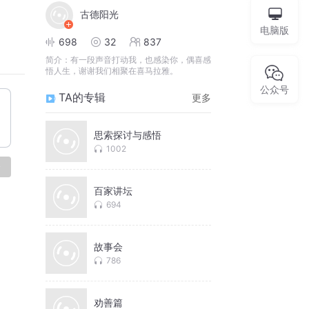
古德阳光
电脑版
698
32
837
简介：
有一段声音打动我，也感染你，偶喜感
悟人生，谢谢我们相聚在喜马拉雅。
公众号
TA的专辑
更多
思索探讨与感悟
1002
论
百家讲坛
694
故事会
786
劝善篇