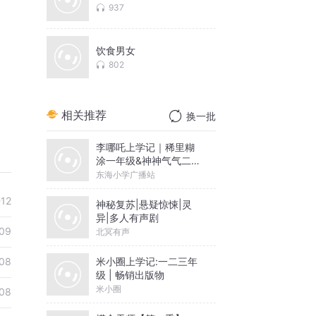
937
饮食男女
802
相关推荐
换一批
李哪吒上学记｜稀里糊
涂一年级&神神气气二年
级
东海小学广播站
-12
神秘复苏|悬疑惊悚|灵
异|多人有声剧
09
北冥有声
米小圈上学记:一二三年
08
级 | 畅销出版物
米小圈
08