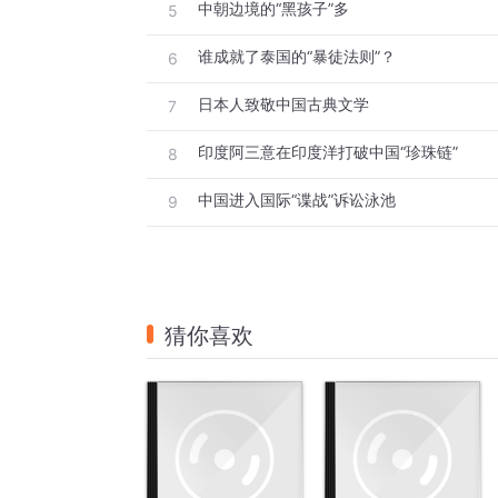
中朝边境的“黑孩子”多
5
谁成就了泰国的“暴徒法则”？
6
日本人致敬中国古典文学
7
印度阿三意在印度洋打破中国“珍珠链”
8
中国进入国际“谍战”诉讼泳池
9
猜你喜欢