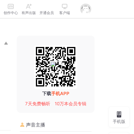
创作中心
有声出版
开通会员
客户端
下载
手机APP
7天免费畅听
10万本会员专辑
手机版
声音主播