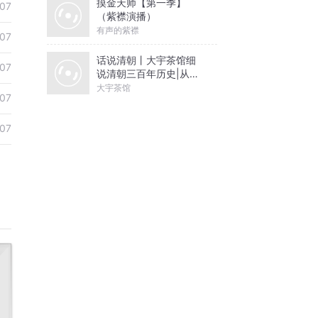
摸金天师【第一季】
07
（紫襟演播）
有声的紫襟
07
话说清朝丨大宇茶馆细
07
说清朝三百年历史|从努
尔哈赤到末代皇帝溥仪|
大宇茶馆
07
康熙雍正乾隆
07