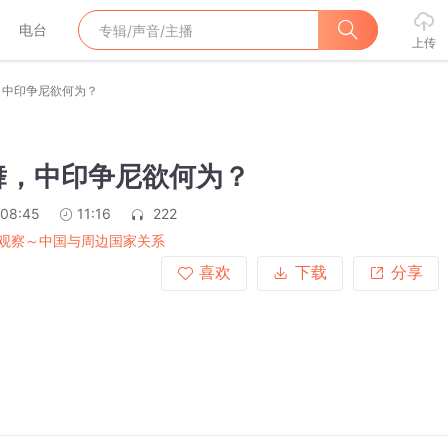
电台
上传
，中印争尼欲何为？
舞，中印争尼欲何为？
:08:45
11:16
222
观察～中国与周边国家关系
喜欢
下载
分享