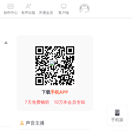
创作中心
有声出版
开通会员
客户端
下载
手机APP
7天免费畅听
10万本会员专辑
手机版
声音主播