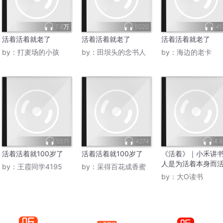
7.8万
5020
41
活着活着就老了
活着活着就老了
活着活着就老了
by：
打麦场的小孩
by：
田坝头的念书人
by：
海边的老卡
5571
4274
4.
活着活着就100岁了
活着活着就100岁了
《活着》｜小禾讲
人是为活着本身而
by：
王霞同学4195
by：
采得百花成香蜜
by：
大O读书