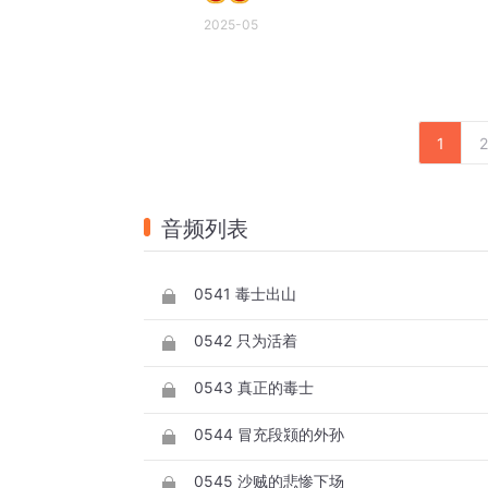
2025-05
1
2
音频列表
0541 毒士出山
0542 只为活着
0543 真正的毒士
0544 冒充段颎的外孙
0545 沙贼的悲惨下场