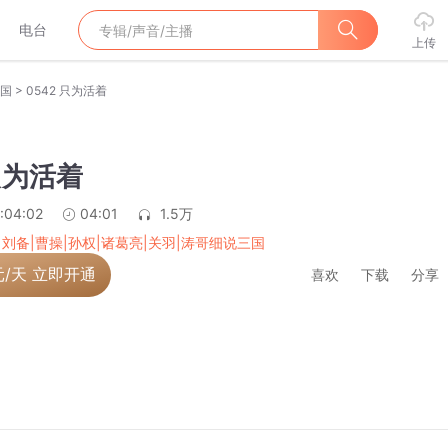
电台
上传
>
三国
0542 只为活着
 只为活着
:04:02
04:01
1.5万
|刘备|曹操|孙权|诸葛亮|关羽|涛哥细说三国
元/天 立即开通
喜欢
下载
分享