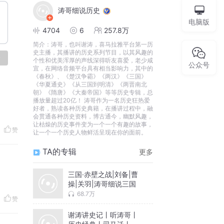
涛哥细说历史
电脑版
4704
6
257.8万
简介：
涛哥，也叫谢涛，喜马拉雅平台第一历
史主播，其播讲的历史系列节目，以其风趣的
论
个性和优美浑厚的声线深得听友喜爱，老少咸
公众号
宜，在网络音频平台具有相当影响力，其中的
《春秋》、《楚汉争霸》《两汉》《三国》
《华夏通史》《从三国到明清》《两晋南北
朝》《隋唐》《大秦帝国》等等历史专辑，总
播放量超过20亿！ 涛哥作为一名历史狂热爱
好者，熟读各种历史典籍，在播讲过程中，融
会贯通各种历史资料，博古通今，幽默风趣，
让枯燥的历史事件变为一个一个有趣的故事，
赞
让一个一个历史人物鲜活呈现在你的面前。
TA的专辑
更多
三国·赤壁之战|刘备|曹
操|关羽|涛哥细说三国
68.7万
赞
谢涛讲史记丨听涛哥丨