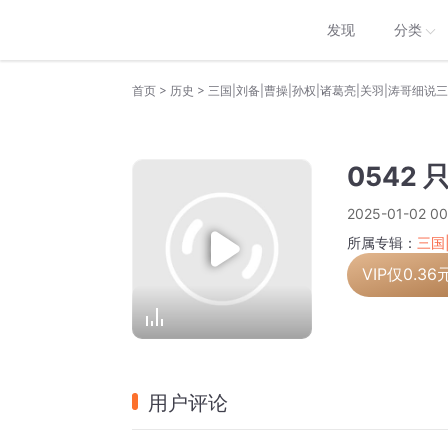
发现
分类
>
>
首页
历史
三国|刘备|曹操|孙权|诸葛亮|关羽|涛哥细说
0542
2025-01-02 00
所属专辑：
三国
VIP仅
0.36
用户评论