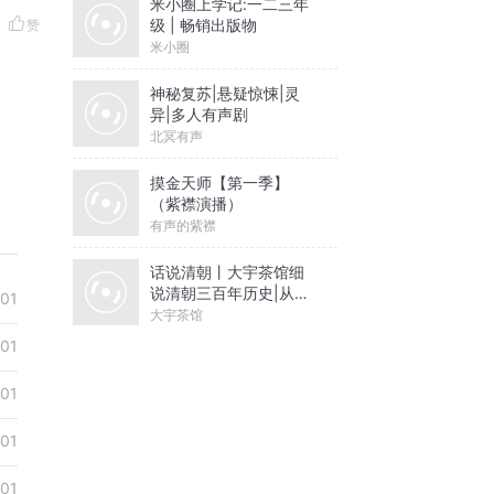
米小圈上学记:一二三年
级 | 畅销出版物
赞
米小圈
神秘复苏|悬疑惊悚|灵
异|多人有声剧
北冥有声
摸金天师【第一季】
（紫襟演播）
有声的紫襟
话说清朝丨大宇茶馆细
说清朝三百年历史|从努
01
尔哈赤到末代皇帝溥仪|
大宇茶馆
康熙雍正乾隆
01
01
01
01