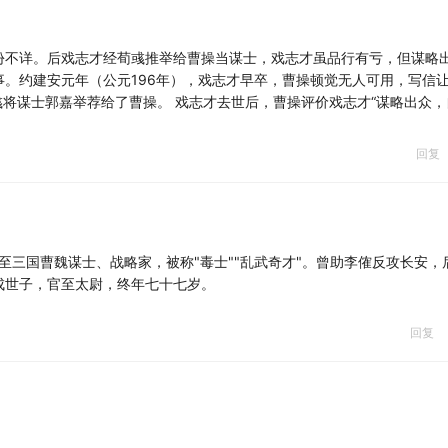
份不详。后戏志才经荀彧推举给曹操当谋士，戏志才虽品行有亏，但谋略
。约建安元年（公元196年），戏志才早卒，曹操顿觉无人可用，写信
荀彧将谋士郭嘉举荐给了曹操。 戏志才去世后，曹操评价戏志才“谋略出众，
回复
汉末至三国曹魏谋士、战略家，被称"毒士""乱武奇才"。曾助李傕反攻长安，
成世子，官至太尉，终年七十七岁。
回复