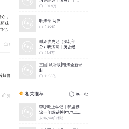
历史经典丨司马迁丨秦
始皇
391.9万
出众，
听涛哥·两汉
让荀彧
4.90亿
自他
谢涛讲史记（汉朝部
1
分）听涛哥丨历史经典
丨司马迁
41.4万
三国|试听版|谢涛全新录
制
后归曹
11.98亿
相关推荐
换一批
赞
李哪吒上学记｜稀里糊
涂一年级&神神气气二年
级
东海小学广播站