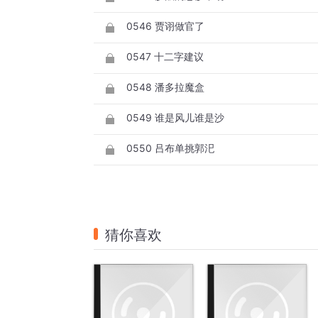
0546 贾诩做官了
0547 十二字建议
0548 潘多拉魔盒
0549 谁是风儿谁是沙
0550 吕布单挑郭汜
猜你喜欢