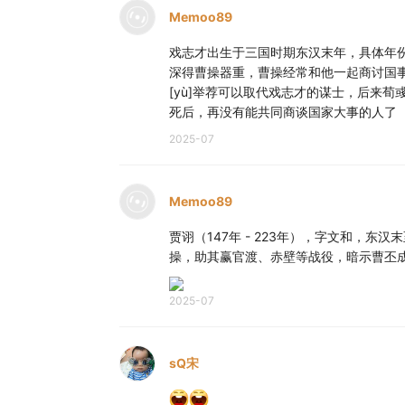
Memoo89
戏志才出生于三国时期东汉末年，具体年
深得曹操器重，曹操经常和他一起商讨国事
[yù]举荐可以取代戏志才的谋士，后来
死后，再没有能共同商谈国家大事的人了
2025-07
Memoo89
贾诩（147年 - 223年），字文和，东
操，助其赢官渡、赤壁等战役，暗示曹丕
2025-07
sQ宋