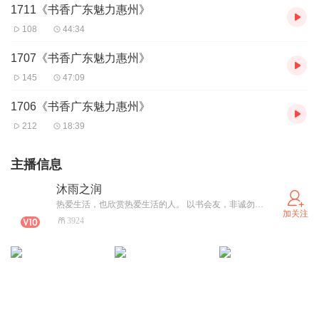
1711《书香广东魅力惠州》
108
44:34
1707《书香广东魅力惠州》
145
47:09
1706《书香广东魅力惠州》
212
18:39
主播信息
沐雨之润
热爱生活，也欣赏热爱生活的人。 以书会友，非诚勿扰。 祝有缘相识的书友们幸福快乐！
加关注
3924