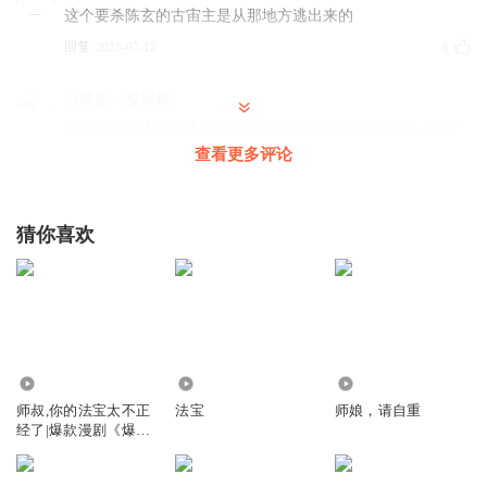
这个要杀陈玄的古宙主是从那地方逃出来的
回复
2025-07-12
0
仙界第一搅屎棍
不知道这个人皇伏天和陈玄刚开始修炼黑暗力量时候，那个
执念人皇会不会是同一个人
查看更多评论
回复
2025-07-12
0
猜你喜欢
9986.19万
2324
12.79万
师叔,你的法宝太不正
法宝
师娘，请自重
经了|爆款漫剧《爆笑
修仙：师叔的法宝有
点怪》原著|安燃穿越