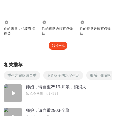
爆笑修仙|法宝不正经
VIP免费有声小说
8040
8445
606
你的善良，也要有点
你的善良必须有点锋
你的善良必须有点锋
锋芒
芒
芒
换一批
相关推荐
重生之娘娘请自重
伞匠娘子的水乡生活
影后小厨娘相公
师娘，请自重2513-师娘，消消火
众创众阅
4731
师娘，请自重2903-全聚