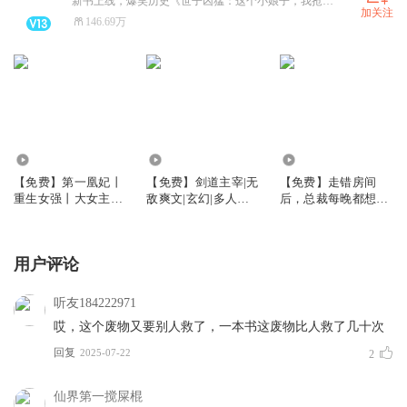
新书上线，爆笑历史《世子凶猛：这个小娘子，我抢定了》、悬疑灵异《僵尸先生从白僵开始崛起》、《让你代管特长班，怎么全成学霸了》校园群像、 《让你代管废材班，怎么成武神殿了》番茄爆书、 《邪王追妻：神医狂妃有点野》、全网破亿点击《谢家的短命鬼长命百岁了》已上架，快来点击收听，关注众创众阅，更多精彩好书等你来听~
加关注
146.69万
3.72万
8.86万
40.17万
【免费】第一凰妃丨
【免费】剑道主宰|无
【免费】走错房间
重生女强丨大女主爽
敌爽文|玄幻|多人有
后，总裁每晚都想招
文丨古言穿越多人有
声剧
惹我|甜宠|免费
声剧
用户评论
听友184222971
哎，这个废物又要别人救了，一本书这废物比人救了几十次
回复
2025-07-22
2
仙界第一搅屎棍