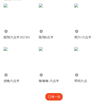
1612
6.80万
2.95万
陈翔六点半202301
陈翔6点半
周六•六点半
890
2487
13.01万
傍晚六点半
咻咻咻-六点半
早间六点
换一批