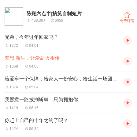
陈翔六点半|搞笑自制短片
438.36万
6059
免费订阅
兄弟，今年过年回家吗？
1372
04:01
梦想 新生，让爱薪火相传
1368
04:08
给爱车一个保障，给家人一份安心，给生活一场圆满。
1376
05:04
我愿意一路披荆斩棘，只为拥抱你
1419
06:16
你赶上自己的十年之约了吗？
1424
06:34