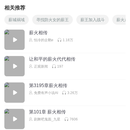
相关推荐
薪城祸域
寻找防火女的薪王
薪王加入战斗
薪火永
薪火相传
怕冷的企鹅e
1.18万
让和平的薪火代代相传
正观新闻
197
第3195章薪火相传
免费有声小说AI
3.26万
第101章 薪火相传
剧舞吧鬼面_九星
7606