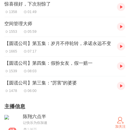
惊喜很好，下次别惊了
1358
01:49
空间管理大师
1553
05:59
【圆谎公司】第五集：岁月不停轮转，承诺永远不变
1665
07:17
【圆谎公司】第四集：假扮女友，假一赔一
1539
08:03
【圆谎公司】第三集：“厉害”的婆婆
1478
06:00
主播信息
陈翔六点半
让快乐为你加速
加关注
1.06万