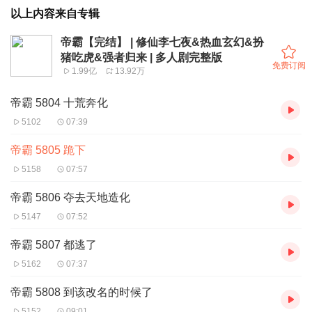
以上内容来自专辑
帝霸【完结】 | 修仙李七夜&热血玄幻&扮
猪吃虎&强者归来 | 多人剧完整版
免费订阅
1.99亿
13.92万
帝霸 5804 十荒奔化
5102
07:39
帝霸 5805 跪下
5158
07:57
帝霸 5806 夺去天地造化
5147
07:52
帝霸 5807 都逃了
5162
07:37
帝霸 5808 到该改名的时候了
5152
09:01