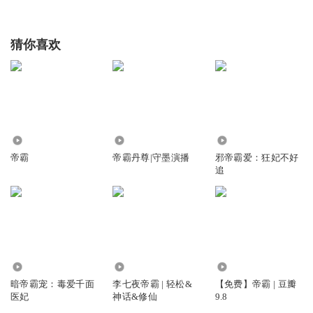
猜你喜欢
1.58万
115.23万
17.96万
帝霸
帝霸丹尊|守墨演播
邪帝霸爱：狂妃不好
追
139.46万
22.86万
74.70万
暗帝霸宠：毒爱千面
李七夜帝霸 | 轻松&
【免费】帝霸 | 豆瓣
医妃
神话&修仙
9.8