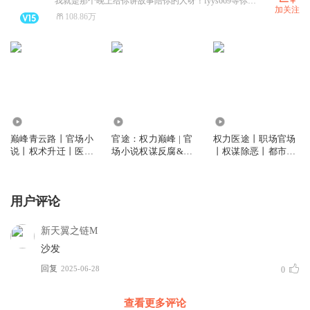
我就是那个晚上给你讲故事陪你的人呀！fyys669等你来摧更！
加关注
108.86万
684.69万
3.11亿
216.33万
巅峰青云路丨官场小
官途：权力巅峰 | 官
权力医途丨职场官场
说丨权术升迁丨医官
场小说权谋反腐&权
丨权谋除恶丨都市爽
反腐丨多人有声剧
色交易& | 多人剧|媲
文丨正能量小说丨多
美《人民的名义》
人有声剧
用户评论
新天翼之链M
沙发
回复
2025-06-28
0
查看更多评论