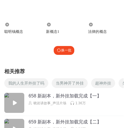
千华亓
更新更新
1459
1.85万
3382
回复
2025-01-02
1
聪明钱概念
新概念1
法律的概念
北夜R
别人的多人副本，不是合作就是对抗，这里的多人副本，是
换一批
怕猪脚装逼没人知道，妥妥的吃瓜群众兼现场转播
回复
2025-07-10
1
相关推荐
苏大大sss
刚好是商会副本。男主儿子种的花可以卖出去了
我的人生开外挂了吗
当男神开了外挂
超神外挂
外
回复
2025-01-21
1
658 新副本，新外挂加载完成【一】
晓岩讲故事_声活片场
1.36万
不想上学一
回复
2025-04-06
0
659 新副本，新外挂加载完成【二】