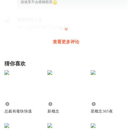
游戏里不会模糊面容
我家我是小其
第一次看见中奖不笑的
回复
2025-12-07
4
查看更多评论
听友407175794
₍˄·͈༝·͈˄*₎◞ ̑̑
猜你喜欢
回复
2025-11-30
3
听友399779721
₍˄·͈༝·͈˄*₎◞ ̑̑
回复
2025-10-08
3
7579
3755
1522
山东人赵心久
总裁有毒快快逃
新概念
星概念365夜
这才多少章啊 就5个女的了。。。
回复
2025-07-30
3