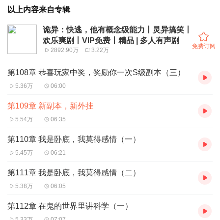
以上内容来自专辑
诡异：快逃，他有概念级能力丨灵异搞笑丨
欢乐爽剧丨VIP免费丨精品 | 多人有声剧
免费订阅
2892.90万
3.22万
第108章 恭喜玩家中奖，奖励你一次S级副本（三）
5.36万
06:00
第109章 新副本，新外挂
5.54万
06:35
第110章 我是卧底，我莫得感情（一）
5.45万
06:21
第111章 我是卧底，我莫得感情（二）
5.38万
06:05
第112章 在鬼的世界里讲科学（一）
5.33万
07:07