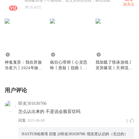
很抱歉的发个小通知哈，老父亲突然住院，病情危险且紧急，有些收听人数少的书可能会停更一段时间。热播中的不会停更，也不会减更，请各位放心收听。
加关注
36.60万
30.15万
4.31万
119.38万
神鬼复苏：我在异族
疯狂心理师丨心灵恐
我加载了怪谈游戏丨
当老六丨2024年纵横
怖丨悬疑丨扭曲丨写
灵异爆笑丨天师流
霸榜作品丨末日玄幻
实丨炸裂反转丨VIP
+阴阳师流丨AI+真人
战争流 | AI+真人
免费丨多人有声剧
丨VIP免费
用户评论
听友301630706
怎么认出来的 不是说会脸盲症吗
回复
2025-06-08
2
HASTUR哈斯塔
回复 @
听友301630706
:
现实里认识的（见过的）