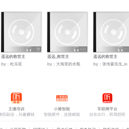
1.6万
644
50
遥远的救世主
遥远_救世主
遥远的救世主
by：
杜乐笙
by：
大海里的水瓶
by：
张传森先生_io
主播培训
小雅智能
车联网平台
兼职副业，兴趣赚钱
智能硬件，连接赋能
自在出行，听我想听