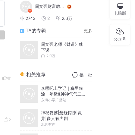
周文强财富教育咨询
电脑版
2743
2
2.6万
TA的专辑
更多
论
公众号
周文强老师《财道》线
下课
2.9万
相关推荐
换一批
赞
李哪吒上学记｜稀里糊
涂一年级&神神气气二年
级
东海小学广播站
神秘复苏|悬疑惊悚|灵
异|多人有声剧
2
北冥有声