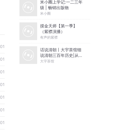
米小圈上学记:一二三年
级 | 畅销出版物
米小圈
摸金天师【第一季】
（紫襟演播）
有声的紫襟
01
话说清朝丨大宇茶馆细
说清朝三百年历史|从努
01
尔哈赤到末代皇帝溥仪|
大宇茶馆
康熙雍正乾隆
01
01
01
01
01