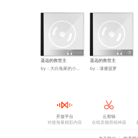
5858
1.3万
遥远的救世主
遥远的救世主
by：
大白兔家的小白兔
by：
潇傻菠萝
开放平台
云剪辑
对接海量精彩内容
在线音频剪辑神器