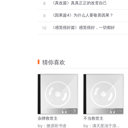
《真改篇》真真正正的改变自己
8
《因果篇4》为什么人要敬畏因果？
9
《感觉很好篇》感觉很好，一切都好
10
猜你喜欢
9.5万
274
杂牌救世主
不当救世主
by：
燎原听书舍
by：
满天星溺于浪漫_子楠