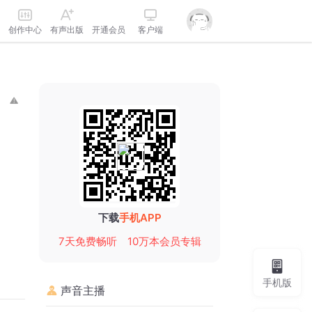
创作中心
有声出版
开通会员
客户端
下载
手机APP
7天免费畅听
10万本会员专辑
手机版
声音主播