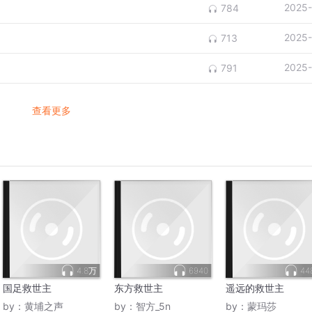
2025-
784
2025-
713
2025-
791
查看更多
4.8万
6940
44
国足救世主
东方救世主
遥远的救世主
by：
黄埔之声
by：
智方_5n
by：
蒙玛莎