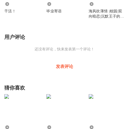
216
83
3081
干活！
毕业寄语
海风吹薄情 |校园|双
向暗恋|沉默王子的奋
进丫头|王子的静默挚
爱：她的勇敢绽放
用户评论
还没有评论，快来发表第一个评论！
发表评论
猜你喜欢
4.29万
26.49万
1.47万