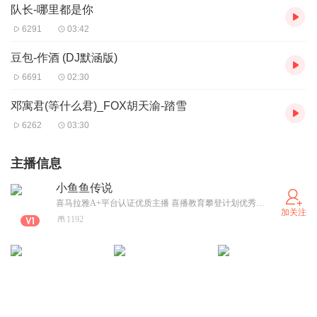
队长-哪里都是你
6291
03:42
豆包-作酒 (DJ默涵版)
6691
02:30
邓寓君(等什么君)_FOX胡天渝-踏雪
6262
03:30
主播信息
小鱼鱼传说
喜马拉雅A+平台认证优质主播 喜播教育攀登计划优秀学员 后期音频剪辑师 参与多本有声书的录制及后期制作
加关注
1192