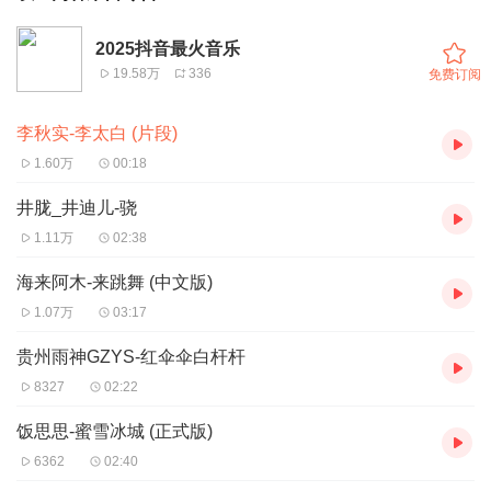
2025抖音最火音乐
19.58万
336
免费订阅
李秋实-李太白 (片段)
1.60万
00:18
井胧_井迪儿-骁
1.11万
02:38
海来阿木-来跳舞 (中文版)
1.07万
03:17
贵州雨神GZYS-红伞伞白杆杆
8327
02:22
饭思思-蜜雪冰城 (正式版)
6362
02:40