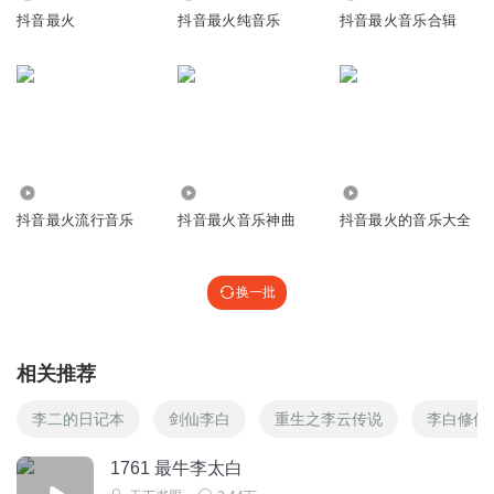
抖音最火
抖音最火纯音乐
抖音最火音乐合辑
6944
9.32万
8.12万
抖音最火流行音乐
抖音最火音乐神曲
抖音最火的音乐大全
换一批
相关推荐
李二的日记本
剑仙李白
重生之李云传说
李白修仙
1761 最牛李太白