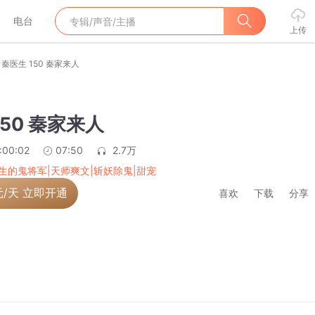
电台
上传
秦医生 150 秦家来人
150 秦家来人
:00:02
07:50
2.7万
生的鬼将军|天师爽文|斩妖除鬼|甜宠
元/天 立即开通
喜欢
下载
分享