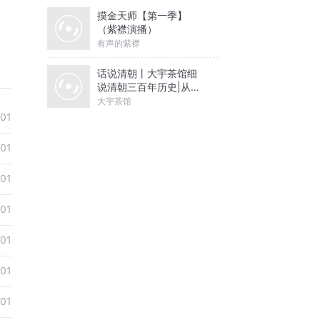
摸金天师【第一季】
（紫襟演播）
有声的紫襟
话说清朝丨大宇茶馆细
说清朝三百年历史|从努
尔哈赤到末代皇帝溥仪|
大宇茶馆
康熙雍正乾隆
01
01
01
01
01
01
01