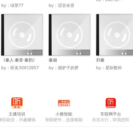
by：
绿芽77
by：
涩谷余音
1256
505
43
《秦人·秦音·秦韵》
秦崩
归秦
by：
听友30612957
by：
倔驴子的梦
by：
星际数科
主播培训
小雅智能
车联网平台
兼职副业，兴趣赚钱
智能硬件，连接赋能
自在出行，听我想听