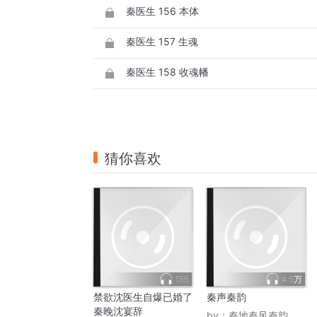
秦医生 156 本体
秦医生 157 生魂
秦医生 158 收魂幡
猜你喜欢
155
4.5万
禁欲沈医生自爆已婚了
秦声秦韵
秦晚沈宴辞
by：
秦地秦风秦韵