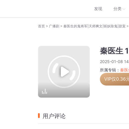
发现
分类
>
>
>
首页
广播剧
秦医生的鬼将军|天师爽文|斩妖除鬼|甜宠
秦医生 
2025-01-08 14
所属专辑：
秦医
VIP仅
0.36
用户评论