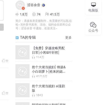
涩谷余音
电脑版
1.8万
74
41.5万
简介：
承接各类音频制作，有需要的可以私信
哈~另外新书发布、活动、福利会在群和公众
论
号：涩谷余音 中通知，欢迎关注~
公众号
TA的专辑
更多
【免费】穿越攻略男配
日常|小苒&叶轩然|
11.4万
赞
抢个大佬当媳妇| 锋扬&
小白胡萝卜|抢来的媳妇
很甜
4171.5万
抢个大佬当媳妇 ai漫剧
版
赞
1843
阿涩的福利小剧场|原版