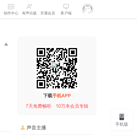
创作中心
有声出版
开通会员
客户端
下载
手机APP
7天免费畅听
10万本会员专辑
手机版
声音主播