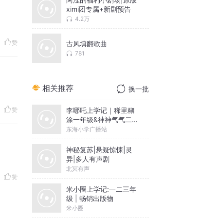
ximi团专属+新剧预告
4.2万
赞
古风填翻歌曲
781
相关推荐
换一批
李哪吒上学记｜稀里糊
赞
涂一年级&神神气气二年
级
东海小学广播站
神秘复苏|悬疑惊悚|灵
异|多人有声剧
北冥有声
赞
米小圈上学记:一二三年
级 | 畅销出版物
米小圈