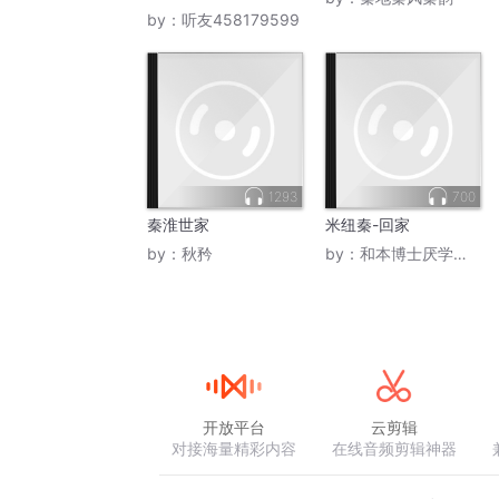
by：
听友458179599
1293
700
秦淮世家
米纽秦-回家
by：
秋矜
by：
和本博士厌学管心赢
开放平台
云剪辑
对接海量精彩内容
在线音频剪辑神器