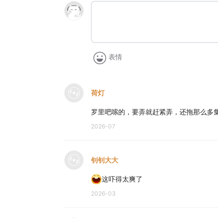
表情
荷灯
罗里吧嗦的，要弄就赶紧弄，还拖那么多
2026-07
钊钊大大
这吓得太爽了
2026-03