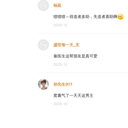
铄延
啧啧啧～得道者多助，失道者寡助啊
2025-12
盛世每一天_支
秦医生这帮朋友是真可爱
2025-12
孙先生917
窝囊气了一天天这男主
2025-10