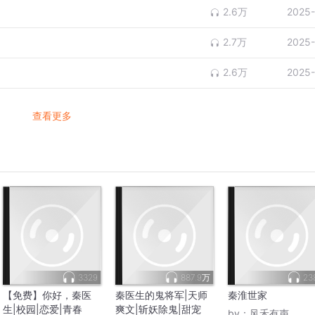
2.6万
2025-
2.7万
2025-
2.6万
2025-
查看更多
3329
887.9万
23
【免费】你好，秦医
秦医生的鬼将军|天师
秦淮世家
生|校园|恋爱|青春
爽文|斩妖除鬼|甜宠
by：
风禾有声