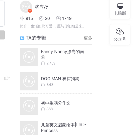
欢言yy
电脑版
915
20
1749
简介：
生活如此可爱 ，愿与你细细道来。
论
TA的专辑
更多
公众号
Fancy Nancy漂亮的南
希
2.4万
1
DOG MAN 神探狗狗
343
初中生满分作文
868
儿童英文启蒙绘本|Little
Princess