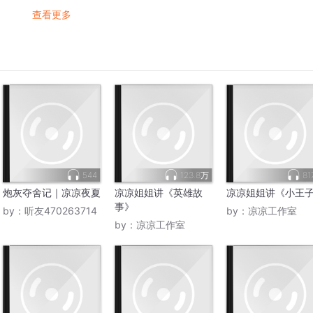
查看更多
544
123.8万
81
炮灰夺舍记｜凉凉夜夏
凉凉姐姐讲《英雄故
凉凉姐姐讲《小王
事》
by：
听友470263714
by：
凉凉工作室
by：
凉凉工作室