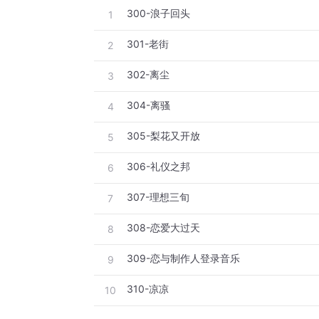
300-浪子回头
1
301-老街
2
302-离尘
3
304-离骚
4
305-梨花又开放
5
306-礼仪之邦
6
307-理想三旬
7
308-恋爱大过天
8
309-恋与制作人登录音乐
9
310-凉凉
10