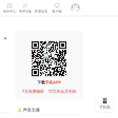
创作中心
有声出版
开通会员
客户端
下载
手机APP
7天免费畅听
10万本会员专辑
手机版
声音主播