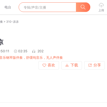
电台
上传
>
奏
310-凉凉
凉
:50:11
02:35
202
音乐钢琴版伴奏，舒缓纯音乐，无人声伴奏
喜欢
下载
分享