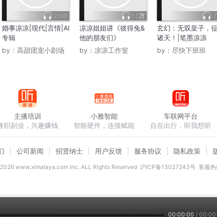
2388
1.5万
婚事凉凉|现代|言情|AI
凉凉姐姐讲《彼得兔&
玄幻：无双皇子，
专辑
他的朋友们》
诸天！|笔墨凉凉
by：
高甜团宠小剧场
by：
凉凉工作室
by：
尽快下班班
主播培训
小雅智能
车联网平台
兼职副业，兴趣赚钱
智能硬件，连接赋能
自在出行，听我想听
们
公司新闻
招贤纳士
用户反馈
服务协议
隐私政策
2026
www.ximalaya.com lnc. ALL Rights Reserved
沪ICP备13027243号
客服热线
00:00:00
/
00:00