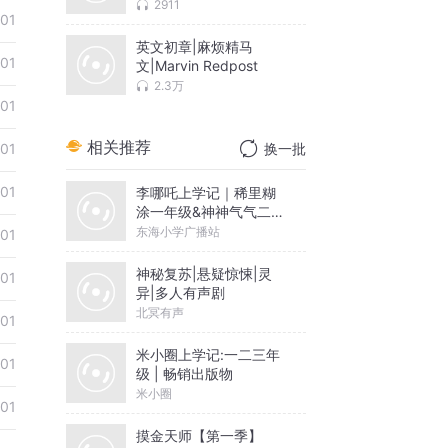
2911
01
英文初章|麻烦精马
01
文|Marvin Redpost
2.3万
01
相关推荐
01
换一批
01
李哪吒上学记｜稀里糊
涂一年级&神神气气二年
级
东海小学广播站
01
神秘复苏|悬疑惊悚|灵
01
异|多人有声剧
北冥有声
01
米小圈上学记:一二三年
01
级 | 畅销出版物
米小圈
01
摸金天师【第一季】