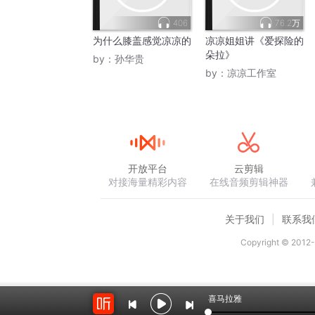
406
76.2万
为什么膝盖感觉凉凉的
凉凉姐姐讲《爱探险的
朵拉》
by：
孙华贵
by：
凉凉工作室
开放平台
云剪辑
对接海量精彩内容
在线音频剪辑神器
关于我们
联系我
Copyright © 2012-
喜马拉雅