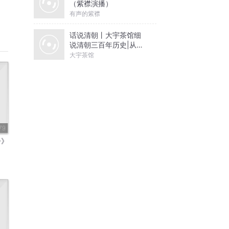
（紫襟演播）
有声的紫襟
话说清朝丨大宇茶馆细
说清朝三百年历史|从努
尔哈赤到末代皇帝溥仪|
大宇茶馆
康熙雍正乾隆
79
子》