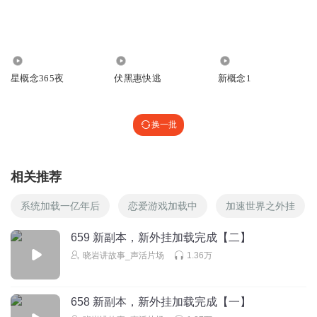
数对称轴。 英语老师一回头thank you 加上3克油 物理老师一
回头阿基米德要跳楼。 化学老师一回头二氧化碳变汽油。 生
物老师一回头试管婴儿水中游。 美术老师，一回头蒙娜丽莎
也风流。
1522
2178
68.56万
回复
2025-12-09
0
星概念365夜
伏黑惠快逃
新概念1
1356470gooz
换一批
回复
2025-03-30
0
相关推荐
系统加载一亿年后
恋爱游戏加载中
加速世界之外挂
659 新副本，新外挂加载完成【二】
晓岩讲故事_声活片场
1.36万
658 新副本，新外挂加载完成【一】