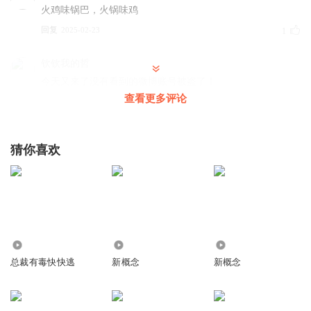
火鸡味锅巴，火锅味鸡
回复
2025-02-23
1
钦钦我的哲
今天又来了没有看到的微博账号被盗了！
查看更多评论
回复
2025-03-09
1
钦钦我的哲
猜你喜欢
ａｂｃｄｅｆｇｈｉｊｋｌｍｎｏｐｑｒｓｔｕｖｗｘｙｚ
回复
2025-03-09
1
钦钦我的哲
w er t yi o pa s d f g h j k l z x cv b n m
回复
7579
3755
78
2025-03-09
1
总裁有毒快快逃
新概念
新概念
守护者与可怜虫克莱恩
语文老师一回头。鲁迅甘为孺子牛。 数学老师一回头二次函