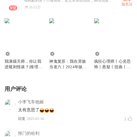
很抱歉的发个小通知哈，老父亲突然住院，病情危险且紧急，有些收听人数少的书可能会停更一段时间。热播中的不会停更，也不会减更，请各位放心收听。
加关注
36.63万
2.00亿
30.17万
4.31万
我满级天师，你让我
神鬼复苏：我在异族
疯狂心理师丨心灵恐
进规则怪谈？|推理烧
当老六丨2024年纵横
怖丨悬疑丨扭曲丨写
脑|灵异搞笑|多人有
霸榜作品丨末日玄幻
实丨炸裂反转丨VIP
声剧会员免费
战争流 | AI+真人
免费丨多人有声剧
用户评论
小李飞车他娘
太有意思了
回复
2025-01-16
3
抠门的哈利