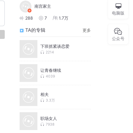
南宫家主
电脑版
288
7
1.7万
TA的专辑
更多
论
公众号
下班抓紧谈恋爱
2214
让青春继续
4039
相夫
3.3万
职场女人
7938