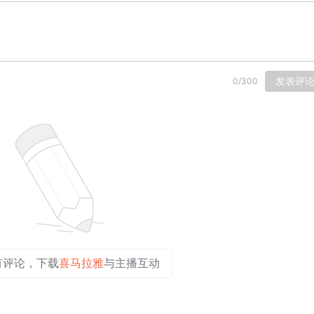
发表评
0
/
300
有评论，下载
喜马拉雅
与主播互动