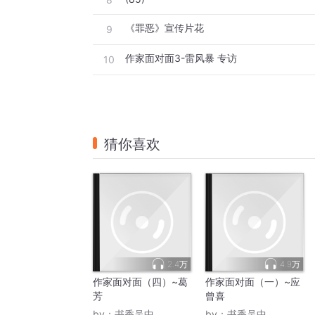
《罪恶》宣传片花
9
作家面对面3-雷风暴 专访
10
猜你喜欢
2.4万
4.9万
作家面对面（四）~葛
作家面对面（一）~应
芳
曾喜
by：
书香吴中
by：
书香吴中