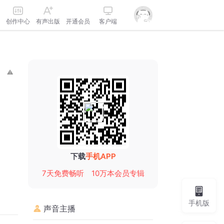
创作中心
有声出版
开通会员
客户端
下载
手机APP
7天免费畅听
10万本会员专辑
手机版
声音主播