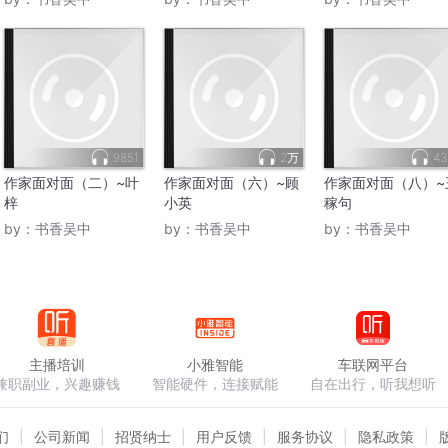
9851
2万
43
作家面对面（二）~叶
作家面对面（六）~顾
作家面对面（八）~
梓
小英
稼句
by：
书香吴中
by：
书香吴中
by：
书香吴中
主播培训
小雅智能
车联网平台
兼职副业，兴趣赚钱
智能硬件，连接赋能
自在出行，听我想听
们
公司新闻
招贤纳士
用户反馈
服务协议
隐私政策