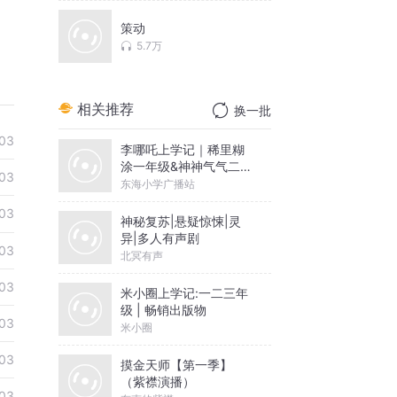
策动
5.7万
相关推荐
换一批
03
李哪吒上学记｜稀里糊
涂一年级&神神气气二年
03
级
东海小学广播站
03
神秘复苏|悬疑惊悚|灵
异|多人有声剧
03
北冥有声
03
米小圈上学记:一二三年
级 | 畅销出版物
03
米小圈
03
摸金天师【第一季】
（紫襟演播）
03