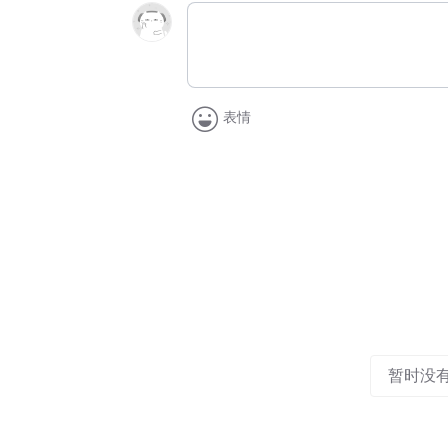
表情
暂时没