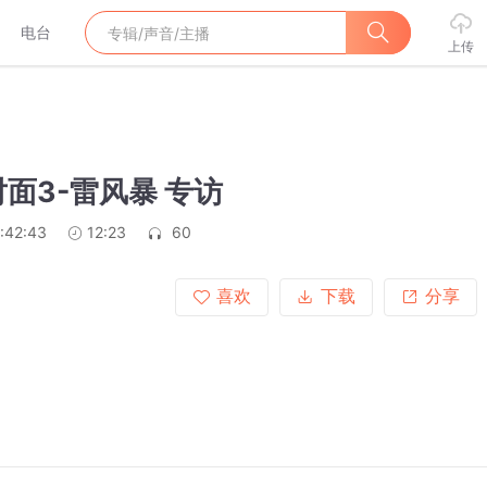
电台
上传
面3-雷风暴 专访
:42:43
12:23
60
喜欢
下载
分享