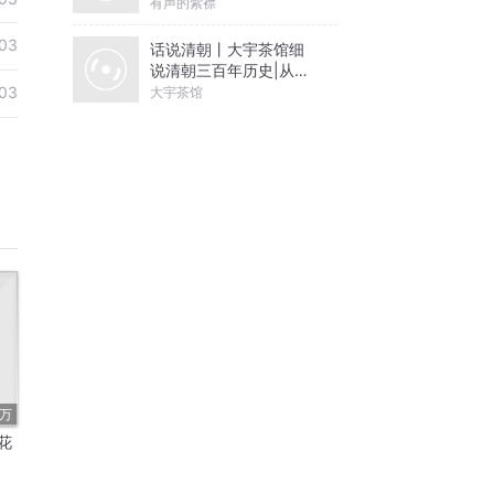
有声的紫襟
03
话说清朝丨大宇茶馆细
说清朝三百年历史|从努
尔哈赤到末代皇帝溥仪|
03
大宇茶馆
康熙雍正乾隆
9万
花