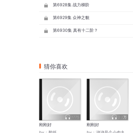
第6928集 战力梯阶
第6929集 众神之貌
第6930集 真有十二阶？
猜你喜欢
1775
2.2万
刚刚好
刚刚好
by：
愁纸
by：
洢洢是个小肉丸