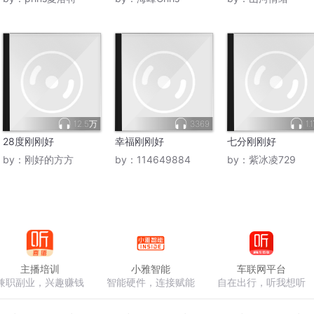
12.5万
3369
1.
28度刚刚好
幸福刚刚好
七分刚刚好
by：
刚好的方方
by：
114649884
by：
紫冰凌729
主播培训
小雅智能
车联网平台
兼职副业，兴趣赚钱
智能硬件，连接赋能
自在出行，听我想听