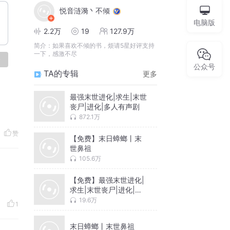
悦音涟漪丶不倾
电脑版
2.2万
19
127.9万
简介：
如果喜欢不倾的书，烦请5星好评支持
一下，感激不尽
论
公众号
TA的专辑
更多
最强末世进化|求生|末世
丧尸|进化|多人有声剧
872.1万
赞
【免费】末日蟑螂丨末
世鼻祖
105.6万
【免费】最强末世进化|
求生|末世丧尸|进化|多
人有声剧
19.6万
1
末日蟑螂丨末世鼻祖