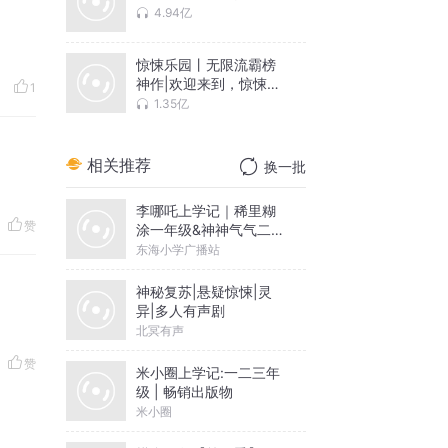
4.94亿
惊悚乐园丨无限流霸榜
神作|欢迎来到，惊悚乐
1
园|多人有声剧
1.35亿
相关推荐
换一批
李哪吒上学记｜稀里糊
赞
涂一年级&神神气气二年
级
东海小学广播站
神秘复苏|悬疑惊悚|灵
异|多人有声剧
北冥有声
赞
米小圈上学记:一二三年
级 | 畅销出版物
米小圈