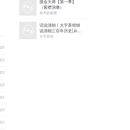
摸金天师【第一季】
（紫襟演播）
有声的紫襟
话说清朝丨大宇茶馆细
说清朝三百年历史|从努
尔哈赤到末代皇帝溥仪|
大宇茶馆
康熙雍正乾隆
01
01
01
01
01
01
01