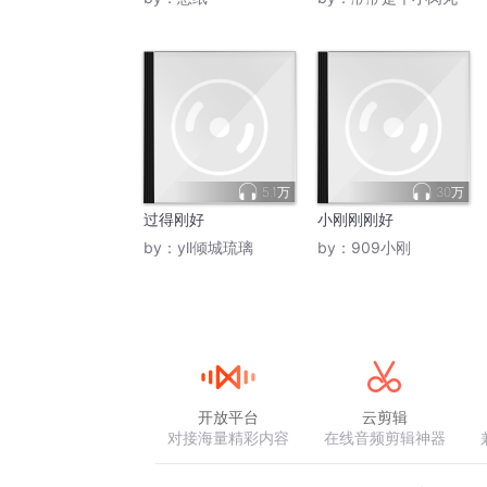
5.1万
30万
过得刚好
小刚刚刚好
by：
yll倾城琉璃
by：
909小刚
开放平台
云剪辑
对接海量精彩内容
在线音频剪辑神器