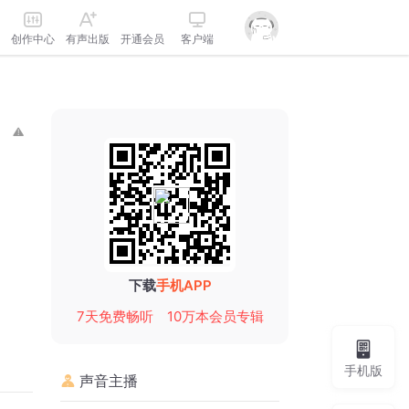
创作中心
有声出版
开通会员
客户端
下载
手机APP
7天免费畅听
10万本会员专辑
手机版
声音主播