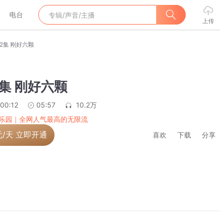
电台
上传
22集 刚好六颗
2集 刚好六颗
:00:12
05:57
10.2万
乐园｜全网人气最高的无限流
元/天 立即开通
喜欢
下载
分享