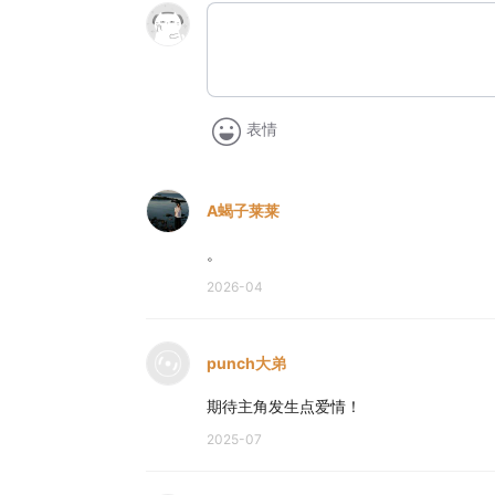
表情
A蝎子莱莱
。
2026-04
punch大弟
期待主角发生点爱情！
2025-07