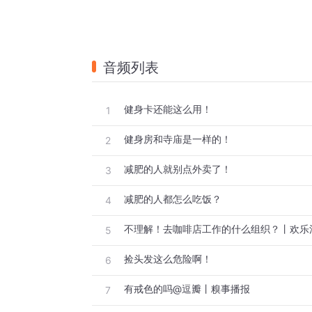
音频列表
健身卡还能这么用！
1
健身房和寺庙是一样的！
2
减肥的人就别点外卖了！
3
减肥的人都怎么吃饭？
4
不理解！去咖啡店工作的什么组织？丨欢乐
5
捡头发这么危险啊！
6
有戒色的吗@逗瓣丨糗事播报
7