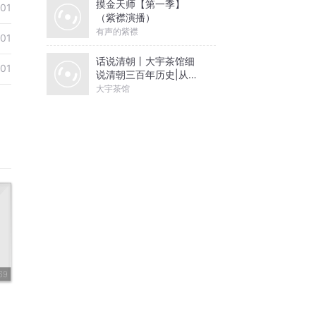
摸金天师【第一季】
01
（紫襟演播）
有声的紫襟
01
话说清朝丨大宇茶馆细
01
说清朝三百年历史|从努
尔哈赤到末代皇帝溥仪|
大宇茶馆
康熙雍正乾隆
69