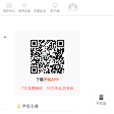
创作中心
有声出版
开通会员
客户端
下载
手机APP
7天免费畅听
10万本会员专辑
手机版
声音主播