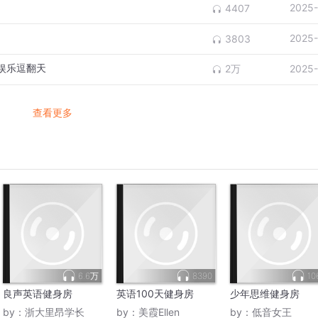
2025-
4407
2025-
3803
娱乐逗翻天
2万
2025-
查看更多
6.6万
8390
10
良声英语健身房
英语100天健身房
少年思维健身房
by：
浙大里昂学长
by：
美霞Ellen
by：
低音女王