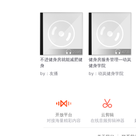
2095
4731
不进健身房就能减肥健
健身房服务管理—动岚
身
健身学院
by：
友播
by：
动岚健身学院
开放平台
云剪辑
对接海量精彩内容
在线音频剪辑神器