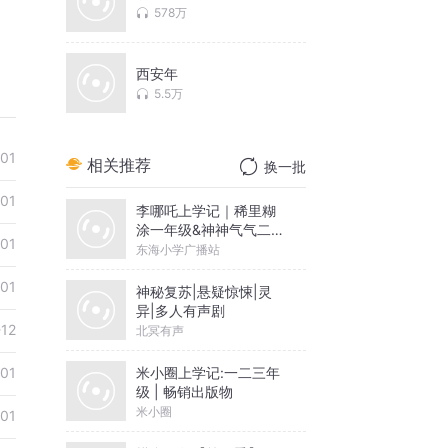
578万
西安年
5.5万
01
相关推荐
换一批
01
李哪吒上学记｜稀里糊
涂一年级&神神气气二年
01
级
东海小学广播站
01
神秘复苏|悬疑惊悚|灵
异|多人有声剧
-12
北冥有声
米小圈上学记:一二三年
01
级 | 畅销出版物
米小圈
01