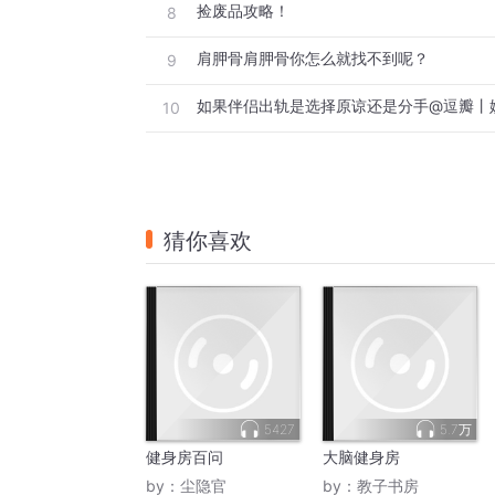
捡废品攻略！
8
肩胛骨肩胛骨你怎么就找不到呢？
9
如果伴侣出轨是选择原谅还是分手@逗瓣丨
10
猜你喜欢
5427
5.7万
健身房百问
大脑健身房
by：
尘隐官
by：
教子书房