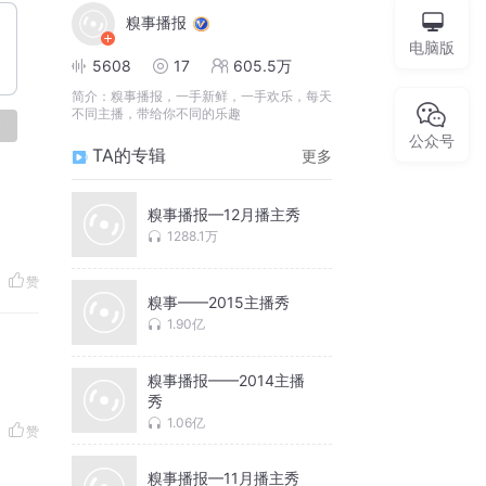
糗事播报
电脑版
5608
17
605.5万
简介：
糗事播报，一手新鲜，一手欢乐，每天
不同主播，带给你不同的乐趣
论
公众号
TA的专辑
更多
糗事播报—12月播主秀
1288.1万
赞
糗事——2015主播秀
1.90亿
糗事播报——2014主播
秀
1.06亿
赞
糗事播报—11月播主秀